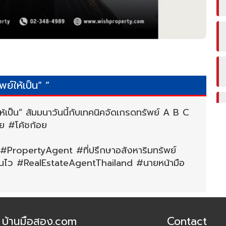
ย์ให้เป็น” ”
ห้เป็น” สัมมนาวันนี้กับเทคนิคจัดเกรดทรัพย์ A B C
ดย #โค้ชก้อย
ropertyAgent #ที่ปรึกษาอสังหาริมทร้พย์
านไว #RealEstateAgentThailand #นายหน้ามือ
บ้านมือสอง.com
Contact