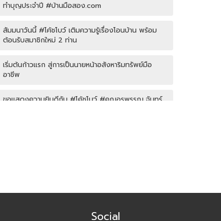
ทำบุญประจำปี #บ้านมือสอง.com
สัมมนาวันนี้ #โค้ชโบว์ เติมความรู้เรื่องโอนบ้าน พร้อม
ต้อนรับสมาชิกใหม่ 2 ท่าน
เริ่มต้นก้าวแรก สู่การเป็นนายหน้าอสังหาริมทรัพย์มือ
อาชีพ
ขอแสดงความยินดีกับ #โค้ชโบว์ #คุณอรพรรณ จันทร์
ชุม พิชิตเป้าหมายทริปเที่ยวฮ่องกงฟรีได้สำเร็จ
โค้ชหนุ่ม แชร์หัวข้อการลงพื้นที่หาลิสโครงการปิด/เปิด
Agent บ้านมือสอง รับมัดจำอีกแล้ว!! คุณเอญดา (คุณ
หนิง) 090-954-5428
บ้านมือสอง.com ประชุมหารือเชิงกลยุทธ์กับเจ้าหน้าที่
ธนาคาร SCB
Social