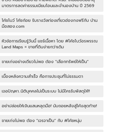
มาตรการลดค่าธรรมเนียมโอนและจำนองบ้าน ปี 2569
โค้ชโบว์ โค้ชก้อย รับรางวัลท่องเที่ยวฮ่องกงฟรีกับ บ้าน
มือสอง.com
หัวข้อการเรียนรู้วันนี้ แชร์เนื้อหา โดย #โค้ชโบว์อรพรรณ
Land Maps = ขายที่ดินง่ายกว่าเดิม
ขายเก่งอย่างเดียวไม่พอ ต้อง “เลือกทรัพย์ให้เป็น”
เบื้องหลังความสำเร็จ คือการประชุมที่ไม่ธรรมดา
เจอปัญหา..นิติบุคคลไม่เป็นระบบ ไม่มีใครรับพัสดุให้!!
อย่าปล่อยให้เงินแสนหลุดมือ! นับถอยหลังสู่โค้งสุดท้าย!
ขายเก่งไม่พอ ต้อง “เจรจาเป็น” กับ #โค้ชหนุ่ม