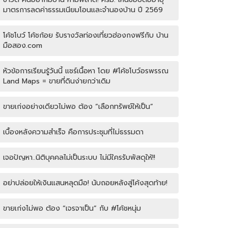
มาตรการลดค่าธรรมเนียมโอนและจำนองบ้าน ปี 2569
โค้ชโบว์ โค้ชก้อย รับรางวัลท่องเที่ยวฮ่องกงฟรีกับ บ้าน
มือสอง.com
หัวข้อการเรียนรู้วันนี้ แชร์เนื้อหา โดย #โค้ชโบว์อรพรรณ
Land Maps = ขายที่ดินง่ายกว่าเดิม
ขายเก่งอย่างเดียวไม่พอ ต้อง “เลือกทรัพย์ให้เป็น”
เบื้องหลังความสำเร็จ คือการประชุมที่ไม่ธรรมดา
เจอปัญหา..นิติบุคคลไม่เป็นระบบ ไม่มีใครรับพัสดุให้!!
อย่าปล่อยให้เงินแสนหลุดมือ! นับถอยหลังสู่โค้งสุดท้าย!
ขายเก่งไม่พอ ต้อง “เจรจาเป็น” กับ #โค้ชหนุ่ม