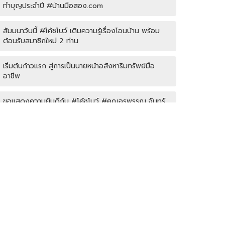
ทำบุญประจำปี #บ้านมือสอง.com
สัมมนาวันนี้ #โค้ชโบว์ เติมความรู้เรื่องโอนบ้าน พร้อม
ต้อนรับสมาชิกใหม่ 2 ท่าน
เริ่มต้นก้าวแรก สู่การเป็นนายหน้าอสังหาริมทรัพย์มือ
อาชีพ
ขอแสดงความยินดีกับ #โค้ชโบว์ #คุณอรพรรณ จันทร์
ชุม พิชิตเป้าหมายทริปเที่ยวฮ่องกงฟรีได้สำเร็จ
โค้ชหนุ่ม แชร์หัวข้อการลงพื้นที่หาลิสโครงการปิด/เปิด
Agent บ้านมือสอง รับมัดจำอีกแล้ว!! คุณเอญดา (คุณ
หนิง) 090-954-5428
บ้านมือสอง.com ประชุมหารือเชิงกลยุทธ์กับเจ้าหน้าที่
ธนาคาร SCB