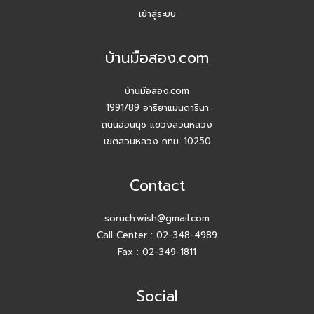
ปี 2026 #Agentบ้านมือสอง.com มี Listing ฝากขายเยอะ
เข้าสู่ระบบ
แน่นอน
บ้านมือสอง.com
สัมมนาวันนี้ เพื่อยอดขายที่เติบโตในวันหน้า
บ้านมือสอง.com
สัมมนา AGENT บ้านมือสอง.com วันพุธ 24 ธ.ค. 68
1991/89 อารียาแมนดารีนา
ถนนอ่อนนุช แขวงสวนหลวง
กิจกรรมปีใหม่ บ้านมือสอง.com
เขตสวนหลวง กทม. 10250
เปิดบ้านให้ปัง ไม่ใช่แค่เปิดไฟ แชร์เทคนิคจริง เพิ่มโอกาสขายจริง
Contact
เปิดบ้านยังไง…ให้ปิดการขายได้ไวขึ้น? โดย #โค้ชโบว์
soruch.wish@gmail.com
Call Center :
02-348-4989
สัมมนา เตรียมพร้อมก่อนเริ่มสร้างบ้าน! ไขทุกข้อสงสัยเรื่อง ใบ
อนุญาตก่อสร้าง
Fax : 02-349-1811
Agent บ้านมือสอง.com รับมัดจำอีกแล้ว!! คุณศศิธร (ก้อย)
Social
086-895-7744