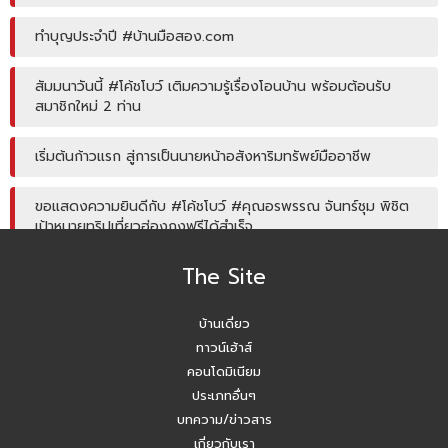
ทำบุญประจำปี #บ้านมือสอง.com
สัมมนาวันนี้ #โค้ชโบว์ เติมความรู้เรื่องโอนบ้าน พร้อมต้อนรับ
สมาชิกใหม่ 2 ท่าน
เริ่มต้นก้าวแรก สู่การเป็นนายหน้าอสังหาริมทรัพย์มืออาชีพ
ขอแสดงความยินดีกับ #โค้ชโบว์ #คุณอรพรรณ จันทร์ชุม พิชิต
เป้าหมายทริปเที่ยวฮ่องกงฟรีได้สำเร็จ
The Site
โค้ชหนุ่ม แชร์หัวข้อการลงพื้นที่หาลิสโครงการปิด/เปิด
บ้านเดี่ยว
Agent บ้านมือสอง รับมัดจำอีกแล้ว!! คุณเอญดา (คุณหนิง)
090-954-5428
ทาวน์เฮ้าส์
คอนโดมิเนียม
บ้านมือสอง.com ประชุมหารือเชิงกลยุทธ์กับเจ้าหน้าที่ธนาคาร
ประเภทอื่นๆ
SCB
บทความ/ข่าวสาร
เกี่ยวกับเรา