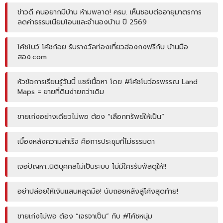
ข่าวดี คนอยากมีบ้าน ห้ามพลาด! ครม. เห็นชอบต่ออายุมาตรการ
ลดค่าธรรมเนียมโอนและจำนองบ้าน ปี 2569
โค้ชโบว์ โค้ชก้อย รับรางวัลท่องเที่ยวฮ่องกงฟรีกับ บ้านมือ
สอง.com
หัวข้อการเรียนรู้วันนี้ แชร์เนื้อหา โดย #โค้ชโบว์อรพรรณ Land
Maps = ขายที่ดินง่ายกว่าเดิม
ขายเก่งอย่างเดียวไม่พอ ต้อง “เลือกทรัพย์ให้เป็น”
เบื้องหลังความสำเร็จ คือการประชุมที่ไม่ธรรมดา
เจอปัญหา..นิติบุคคลไม่เป็นระบบ ไม่มีใครรับพัสดุให้!!
อย่าปล่อยให้เงินแสนหลุดมือ! นับถอยหลังสู่โค้งสุดท้าย!
ขายเก่งไม่พอ ต้อง “เจรจาเป็น” กับ #โค้ชหนุ่ม