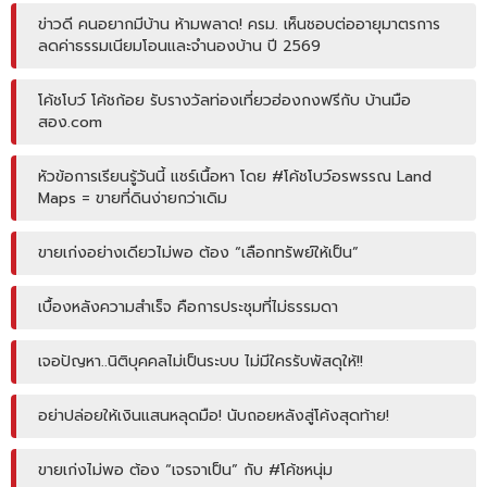
ข่าวดี คนอยากมีบ้าน ห้ามพลาด! ครม. เห็นชอบต่ออายุมาตรการ
ลดค่าธรรมเนียมโอนและจำนองบ้าน ปี 2569
โค้ชโบว์ โค้ชก้อย รับรางวัลท่องเที่ยวฮ่องกงฟรีกับ บ้านมือ
สอง.com
หัวข้อการเรียนรู้วันนี้ แชร์เนื้อหา โดย #โค้ชโบว์อรพรรณ Land
Maps = ขายที่ดินง่ายกว่าเดิม
ขายเก่งอย่างเดียวไม่พอ ต้อง “เลือกทรัพย์ให้เป็น”
เบื้องหลังความสำเร็จ คือการประชุมที่ไม่ธรรมดา
เจอปัญหา..นิติบุคคลไม่เป็นระบบ ไม่มีใครรับพัสดุให้!!
อย่าปล่อยให้เงินแสนหลุดมือ! นับถอยหลังสู่โค้งสุดท้าย!
ขายเก่งไม่พอ ต้อง “เจรจาเป็น” กับ #โค้ชหนุ่ม