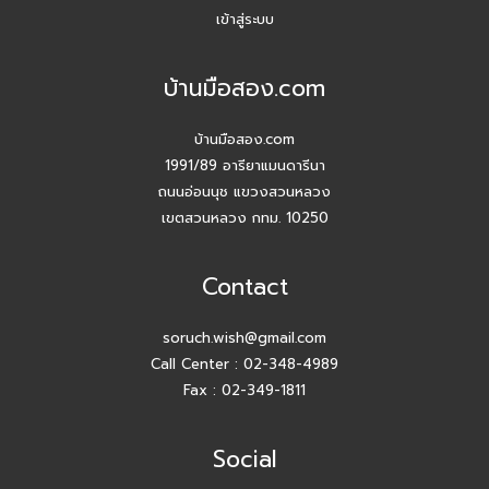
ปี 2026 #Agentบ้านมือสอง.com มี Listing ฝากขายเยอะ
เข้าสู่ระบบ
แน่นอน
บ้านมือสอง.com
สัมมนาวันนี้ เพื่อยอดขายที่เติบโตในวันหน้า
บ้านมือสอง.com
สัมมนา AGENT บ้านมือสอง.com วันพุธ 24 ธ.ค. 68
1991/89 อารียาแมนดารีนา
ถนนอ่อนนุช แขวงสวนหลวง
กิจกรรมปีใหม่ บ้านมือสอง.com
เขตสวนหลวง กทม. 10250
เปิดบ้านให้ปัง ไม่ใช่แค่เปิดไฟ แชร์เทคนิคจริง เพิ่มโอกาสขายจริง
Contact
เปิดบ้านยังไง…ให้ปิดการขายได้ไวขึ้น? โดย #โค้ชโบว์
soruch.wish@gmail.com
Call Center :
02-348-4989
สัมมนา เตรียมพร้อมก่อนเริ่มสร้างบ้าน! ไขทุกข้อสงสัยเรื่อง ใบ
อนุญาตก่อสร้าง
Fax : 02-349-1811
Agent บ้านมือสอง.com รับมัดจำอีกแล้ว!! คุณศศิธร (ก้อย)
Social
086-895-7744