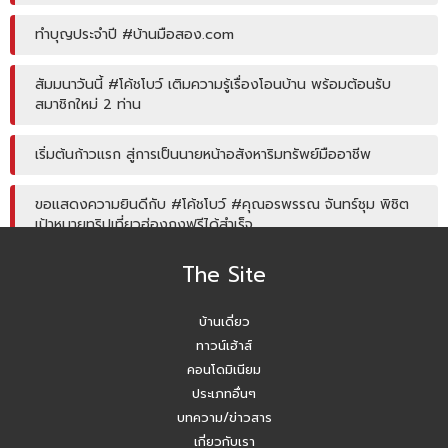
ทำบุญประจำปี #บ้านมือสอง.com
สัมมนาวันนี้ #โค้ชโบว์ เติมความรู้เรื่องโอนบ้าน พร้อมต้อนรับ
สมาชิกใหม่ 2 ท่าน
เริ่มต้นก้าวแรก สู่การเป็นนายหน้าอสังหาริมทรัพย์มืออาชีพ
ขอแสดงความยินดีกับ #โค้ชโบว์ #คุณอรพรรณ จันทร์ชุม พิชิต
เป้าหมายทริปเที่ยวฮ่องกงฟรีได้สำเร็จ
The Site
โค้ชหนุ่ม แชร์หัวข้อการลงพื้นที่หาลิสโครงการปิด/เปิด
บ้านเดี่ยว
Agent บ้านมือสอง รับมัดจำอีกแล้ว!! คุณเอญดา (คุณหนิง)
090-954-5428
ทาวน์เฮ้าส์
คอนโดมิเนียม
บ้านมือสอง.com ประชุมหารือเชิงกลยุทธ์กับเจ้าหน้าที่ธนาคาร
ประเภทอื่นๆ
SCB
บทความ/ข่าวสาร
เกี่ยวกับเรา