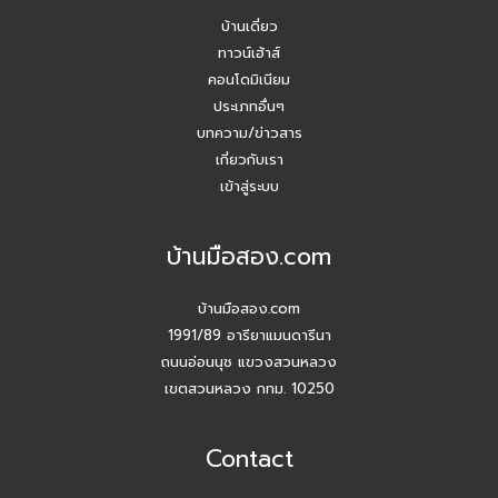
บ้านเดี่ยว
Agent บ้านมือสอง รับมัดจำอีกแล้ว!! คุณเอญดา (คุณหนิง)
090-954-5428
ทาวน์เฮ้าส์
คอนโดมิเนียม
บ้านมือสอง.com ประชุมหารือเชิงกลยุทธ์กับเจ้าหน้าที่ธนาคาร
ประเภทอื่นๆ
SCB
บทความ/ข่าวสาร
เกี่ยวกับเรา
ปี 2026 #Agentบ้านมือสอง.com มี Listing ฝากขายเยอะ
เข้าสู่ระบบ
แน่นอน
บ้านมือสอง.com
สัมมนาวันนี้ เพื่อยอดขายที่เติบโตในวันหน้า
บ้านมือสอง.com
สัมมนา AGENT บ้านมือสอง.com วันพุธ 24 ธ.ค. 68
1991/89 อารียาแมนดารีนา
ถนนอ่อนนุช แขวงสวนหลวง
กิจกรรมปีใหม่ บ้านมือสอง.com
เขตสวนหลวง กทม. 10250
เปิดบ้านให้ปัง ไม่ใช่แค่เปิดไฟ แชร์เทคนิคจริง เพิ่มโอกาสขายจริง
Contact
เปิดบ้านยังไง…ให้ปิดการขายได้ไวขึ้น? โดย #โค้ชโบว์