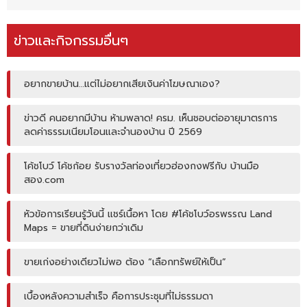
ข่าวและกิจกรรมอื่นๆ
อยากขายบ้าน…แต่ไม่อยากเสียเงินค่าโฆษณาเอง?
ข่าวดี คนอยากมีบ้าน ห้ามพลาด! ครม. เห็นชอบต่ออายุมาตรการ
ลดค่าธรรมเนียมโอนและจำนองบ้าน ปี 2569
โค้ชโบว์ โค้ชก้อย รับรางวัลท่องเที่ยวฮ่องกงฟรีกับ บ้านมือ
สอง.com
หัวข้อการเรียนรู้วันนี้ แชร์เนื้อหา โดย #โค้ชโบว์อรพรรณ Land
Maps = ขายที่ดินง่ายกว่าเดิม
ขายเก่งอย่างเดียวไม่พอ ต้อง “เลือกทรัพย์ให้เป็น”
เบื้องหลังความสำเร็จ คือการประชุมที่ไม่ธรรมดา