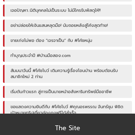
เจอปัญหา..นิติบุคคลไม่เป็นระบบ ไม่มีใครรับพัสดุให้!!
อย่าปล่อยให้เงินแสนหลุดมือ! นับถอยหลังสู่โค้งสุดท้าย!
ขายเก่งไม่พอ ต้อง “เจรจาเป็น” กับ #โค้ชหนุ่ม
ทำบุญประจำปี #บ้านมือสอง.com
สัมมนาวันนี้ #โค้ชโบว์ เติมความรู้เรื่องโอนบ้าน พร้อมต้อนรับ
สมาชิกใหม่ 2 ท่าน
เริ่มต้นก้าวแรก สู่การเป็นนายหน้าอสังหาริมทรัพย์มืออาชีพ
ขอแสดงความยินดีกับ #โค้ชโบว์ #คุณอรพรรณ จันทร์ชุม พิชิต
เป้าหมายทริปเที่ยวฮ่องกงฟรีได้สำเร็จ
The Site
โค้ชหนุ่ม แชร์หัวข้อการลงพื้นที่หาลิสโครงการปิด/เปิด