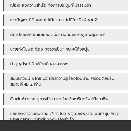
เบื้องหลังความสำเร็จ คือการประชุมที่ไม่ธรรมดา
เจอปัญหา..นิติบุคคลไม่เป็นระบบ ไม่มีใครรับพัสดุให้!!
อย่าปล่อยให้เงินแสนหลุดมือ! นับถอยหลังสู่โค้งสุดท้าย!
ขายเก่งไม่พอ ต้อง “เจรจาเป็น” กับ #โค้ชหนุ่ม
ทำบุญประจำปี #บ้านมือสอง.com
สัมมนาวันนี้ #โค้ชโบว์ เติมความรู้เรื่องโอนบ้าน พร้อมต้อนรับ
สมาชิกใหม่ 2 ท่าน
เริ่มต้นก้าวแรก สู่การเป็นนายหน้าอสังหาริมทรัพย์มืออาชีพ
ขอแสดงความยินดีกับ #โค้ชโบว์ #คุณอรพรรณ จันทร์ชุม พิชิต
เป้าหมายทริปเที่ยวฮ่องกงฟรีได้สำเร็จ