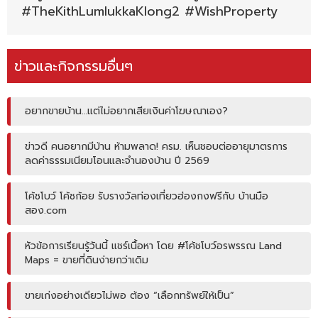
#TheKithLumlukkaKlong2 #WishProperty
ข่าวและกิจกรรมอื่นๆ
อยากขายบ้าน…แต่ไม่อยากเสียเงินค่าโฆษณาเอง?
ข่าวดี คนอยากมีบ้าน ห้ามพลาด! ครม. เห็นชอบต่ออายุมาตรการ
ลดค่าธรรมเนียมโอนและจำนองบ้าน ปี 2569
โค้ชโบว์ โค้ชก้อย รับรางวัลท่องเที่ยวฮ่องกงฟรีกับ บ้านมือ
สอง.com
หัวข้อการเรียนรู้วันนี้ แชร์เนื้อหา โดย #โค้ชโบว์อรพรรณ Land
Maps = ขายที่ดินง่ายกว่าเดิม
ขายเก่งอย่างเดียวไม่พอ ต้อง “เลือกทรัพย์ให้เป็น”