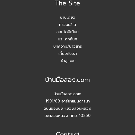
The Site
โค้ชหนุ่ม แชร์หัวข้อการลงพื้นที่หาลิสโครงการปิด/เปิด
บ้านเดี่ยว
Agent บ้านมือสอง รับมัดจำอีกแล้ว!! คุณเอญดา (คุณหนิง)
090-954-5428
ทาวน์เฮ้าส์
คอนโดมิเนียม
บ้านมือสอง.com ประชุมหารือเชิงกลยุทธ์กับเจ้าหน้าที่ธนาคาร
ประเภทอื่นๆ
SCB
บทความ/ข่าวสาร
เกี่ยวกับเรา
ปี 2026 #Agentบ้านมือสอง.com มี Listing ฝากขายเยอะ
เข้าสู่ระบบ
แน่นอน
บ้านมือสอง.com
สัมมนาวันนี้ เพื่อยอดขายที่เติบโตในวันหน้า
บ้านมือสอง.com
สัมมนา AGENT บ้านมือสอง.com วันพุธ 24 ธ.ค. 68
1991/89 อารียาแมนดารีนา
ถนนอ่อนนุช แขวงสวนหลวง
กิจกรรมปีใหม่ บ้านมือสอง.com
เขตสวนหลวง กทม. 10250
เปิดบ้านให้ปัง ไม่ใช่แค่เปิดไฟ แชร์เทคนิคจริง เพิ่มโอกาสขายจริง
Contact