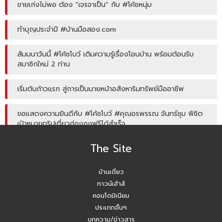
ขายเก่งไม่พอ ต้อง “เจรจาเป็น” กับ #โค้ชหนุ่ม
ทำบุญประจำปี #บ้านมือสอง.com
สัมมนาวันนี้ #โค้ชโบว์ เติมความรู้เรื่องโอนบ้าน พร้อมต้อนรับ
สมาชิกใหม่ 2 ท่าน
เริ่มต้นก้าวแรก สู่การเป็นนายหน้าอสังหาริมทรัพย์มืออาชีพ
ขอแสดงความยินดีกับ #โค้ชโบว์ #คุณอรพรรณ จันทร์ชุม พิชิต
เป้าหมายทริปเที่ยวฮ่องกงฟรีได้สำเร็จ
The Site
โค้ชหนุ่ม แชร์หัวข้อการลงพื้นที่หาลิสโครงการปิด/เปิด
บ้านเดี่ยว
Agent บ้านมือสอง รับมัดจำอีกแล้ว!! คุณเอญดา (คุณหนิง)
090-954-5428
ทาวน์เฮ้าส์
คอนโดมิเนียม
บ้านมือสอง.com ประชุมหารือเชิงกลยุทธ์กับเจ้าหน้าที่ธนาคาร
ประเภทอื่นๆ
SCB
บทความ/ข่าวสาร