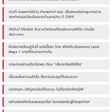
ข่าวดี คนอยากมีบ้าน ห้ามพลาด! ครม. เห็นชอบต่ออายุมาตรการ
ลดค่าธรรมเนียมโอนและจำนองบ้าน ปี 2569
โค้ชโบว์ โค้ชก้อย รับรางวัลท่องเที่ยวฮ่องกงฟรีกับ บ้านมือ
สอง.com
หัวข้อการเรียนรู้วันนี้ แชร์เนื้อหา โดย #โค้ชโบว์อรพรรณ Land
Maps = ขายที่ดินง่ายกว่าเดิม
ขายเก่งอย่างเดียวไม่พอ ต้อง “เลือกทรัพย์ให้เป็น”
เบื้องหลังความสำเร็จ คือการประชุมที่ไม่ธรรมดา
เจอปัญหา..นิติบุคคลไม่เป็นระบบ ไม่มีใครรับพัสดุให้!!
อย่าปล่อยให้เงินแสนหลุดมือ! นับถอยหลังสู่โค้งสุดท้าย!