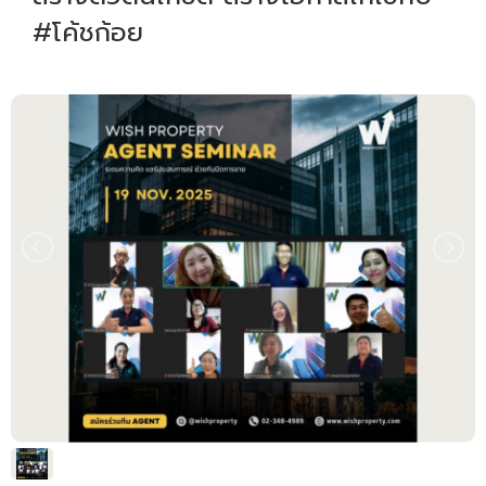
#โค้ชก้อย