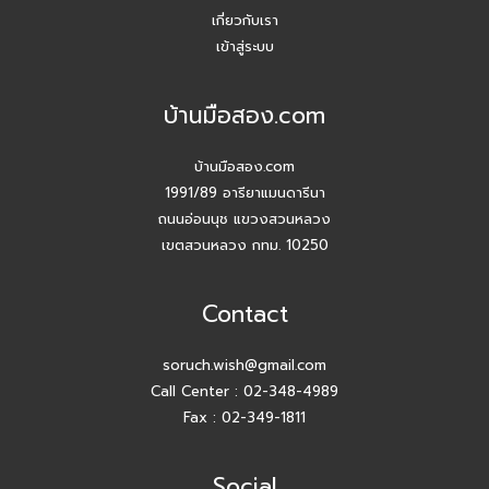
เกี่ยวกับเรา
ปี 2026 #Agentบ้านมือสอง.com มี Listing ฝากขายเยอะ
เข้าสู่ระบบ
แน่นอน
บ้านมือสอง.com
สัมมนาวันนี้ เพื่อยอดขายที่เติบโตในวันหน้า
บ้านมือสอง.com
สัมมนา AGENT บ้านมือสอง.com วันพุธ 24 ธ.ค. 68
1991/89 อารียาแมนดารีนา
ถนนอ่อนนุช แขวงสวนหลวง
กิจกรรมปีใหม่ บ้านมือสอง.com
เขตสวนหลวง กทม. 10250
เปิดบ้านให้ปัง ไม่ใช่แค่เปิดไฟ แชร์เทคนิคจริง เพิ่มโอกาสขายจริง
Contact
เปิดบ้านยังไง…ให้ปิดการขายได้ไวขึ้น? โดย #โค้ชโบว์
soruch.wish@gmail.com
Call Center :
02-348-4989
สัมมนา เตรียมพร้อมก่อนเริ่มสร้างบ้าน! ไขทุกข้อสงสัยเรื่อง ใบ
อนุญาตก่อสร้าง
Fax : 02-349-1811
Agent บ้านมือสอง.com รับมัดจำอีกแล้ว!! คุณศศิธร (ก้อย)
Social