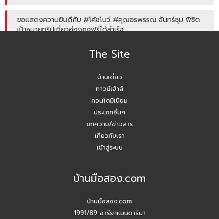
ขอแสดงความยินดีกับ #โค้ชโบว์ #คุณอรพรรณ จันทร์ชุม พิชิต
เป้าหมายทริปเที่ยวฮ่องกงฟรีได้สำเร็จ
The Site
โค้ชหนุ่ม แชร์หัวข้อการลงพื้นที่หาลิสโครงการปิด/เปิด
บ้านเดี่ยว
Agent บ้านมือสอง รับมัดจำอีกแล้ว!! คุณเอญดา (คุณหนิง)
090-954-5428
ทาวน์เฮ้าส์
คอนโดมิเนียม
บ้านมือสอง.com ประชุมหารือเชิงกลยุทธ์กับเจ้าหน้าที่ธนาคาร
ประเภทอื่นๆ
SCB
บทความ/ข่าวสาร
เกี่ยวกับเรา
ปี 2026 #Agentบ้านมือสอง.com มี Listing ฝากขายเยอะ
เข้าสู่ระบบ
แน่นอน
บ้านมือสอง.com
สัมมนาวันนี้ เพื่อยอดขายที่เติบโตในวันหน้า
บ้านมือสอง.com
สัมมนา AGENT บ้านมือสอง.com วันพุธ 24 ธ.ค. 68
1991/89 อารียาแมนดารีนา