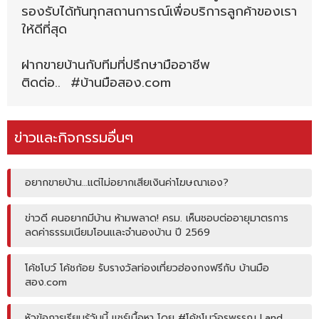
รองรับได้ทันทุกสถานการณ์เพื่อบริการลูกค้าของเรา
ให้ดีที่สุด
ฝากขายบ้านกับทีมที่ปรึกษามืออาชีพ
ติดต่อ.. #บ้านมือสอง.com
ข่าวและกิจกรรมอื่นๆ
อยากขายบ้าน…แต่ไม่อยากเสียเงินค่าโฆษณาเอง?
ข่าวดี คนอยากมีบ้าน ห้ามพลาด! ครม. เห็นชอบต่ออายุมาตรการ
ลดค่าธรรมเนียมโอนและจำนองบ้าน ปี 2569
โค้ชโบว์ โค้ชก้อย รับรางวัลท่องเที่ยวฮ่องกงฟรีกับ บ้านมือ
สอง.com
หัวข้อการเรียนรู้วันนี้ แชร์เนื้อหา โดย #โค้ชโบว์อรพรรณ Land