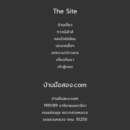
The Site
โค้ชหนุ่ม แชร์หัวข้อการลงพื้นที่หาลิสโครงการปิด/เปิด
บ้านเดี่ยว
Agent บ้านมือสอง รับมัดจำอีกแล้ว!! คุณเอญดา (คุณหนิง)
090-954-5428
ทาวน์เฮ้าส์
คอนโดมิเนียม
บ้านมือสอง.com ประชุมหารือเชิงกลยุทธ์กับเจ้าหน้าที่ธนาคาร
ประเภทอื่นๆ
SCB
บทความ/ข่าวสาร
เกี่ยวกับเรา
ปี 2026 #Agentบ้านมือสอง.com มี Listing ฝากขายเยอะ
เข้าสู่ระบบ
แน่นอน
บ้านมือสอง.com
สัมมนาวันนี้ เพื่อยอดขายที่เติบโตในวันหน้า
บ้านมือสอง.com
สัมมนา AGENT บ้านมือสอง.com วันพุธ 24 ธ.ค. 68
1991/89 อารียาแมนดารีนา
ถนนอ่อนนุช แขวงสวนหลวง
กิจกรรมปีใหม่ บ้านมือสอง.com
เขตสวนหลวง กทม. 10250