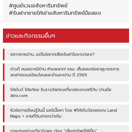
#ศูนย์รวมอสังหาริมทรัพย์
#รับฝากขายให้เช่าอสังหาริมทรัพย์มือสอง
ข่าวและกิจกรรมอื่นๆ
อยากขายบ้าน…แต่ไม่อยากเสียเงินค่าโฆษณาเอง?
ข่าวดี คนอยากมีบ้าน ห้ามพลาด! ครม. เห็นชอบต่ออายุมาตรการ
ลดค่าธรรมเนียมโอนและจำนองบ้าน ปี 2569
โค้ชโบว์ โค้ชก้อย รับรางวัลท่องเที่ยวฮ่องกงฟรีกับ บ้านมือ
สอง.com
หัวข้อการเรียนรู้วันนี้ แชร์เนื้อหา โดย #โค้ชโบว์อรพรรณ Land
Maps = ขายที่ดินง่ายกว่าเดิม
ขายเก่งอย่างเดียวไม่พอ ต้อง “เลือกทรัพย์ให้เป็น”