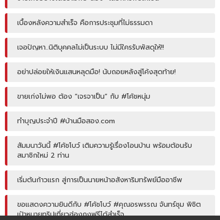
เบื้องหลังความสำเร็จ คือการประชุมที่ไม่ธรรมดา
เจอปัญหา..นิติบุคคลไม่เป็นระบบ ไม่มีใครรับพัสดุให้!!
อย่าปล่อยให้เงินแสนหลุดมือ! นับถอยหลังสู่โค้งสุดท้าย!
ขายเก่งไม่พอ ต้อง “เจรจาเป็น” กับ #โค้ชหนุ่ม
ทำบุญประจำปี #บ้านมือสอง.com
สัมมนาวันนี้ #โค้ชโบว์ เติมความรู้เรื่องโอนบ้าน พร้อมต้อนรับ
สมาชิกใหม่ 2 ท่าน
เริ่มต้นก้าวแรก สู่การเป็นนายหน้าอสังหาริมทรัพย์มืออาชีพ
ขอแสดงความยินดีกับ #โค้ชโบว์ #คุณอรพรรณ จันทร์ชุม พิชิต
เป้าหมายทริปเที่ยวฮ่องกงฟรีได้สำเร็จ