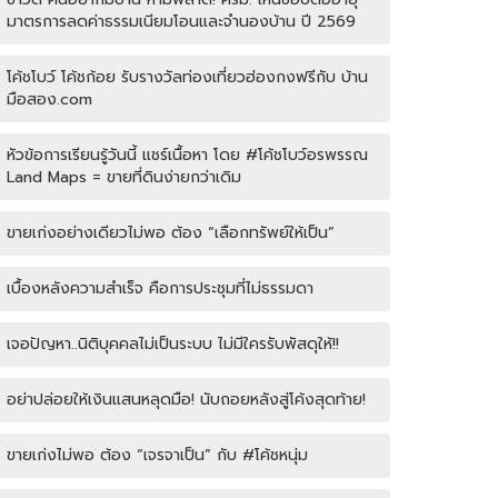
มาตรการลดค่าธรรมเนียมโอนและจำนองบ้าน ปี 2569
โค้ชโบว์ โค้ชก้อย รับรางวัลท่องเที่ยวฮ่องกงฟรีกับ บ้าน
มือสอง.com
หัวข้อการเรียนรู้วันนี้ แชร์เนื้อหา โดย #โค้ชโบว์อรพรรณ
Land Maps = ขายที่ดินง่ายกว่าเดิม
ขายเก่งอย่างเดียวไม่พอ ต้อง “เลือกทรัพย์ให้เป็น”
เบื้องหลังความสำเร็จ คือการประชุมที่ไม่ธรรมดา
เจอปัญหา..นิติบุคคลไม่เป็นระบบ ไม่มีใครรับพัสดุให้!!
อย่าปล่อยให้เงินแสนหลุดมือ! นับถอยหลังสู่โค้งสุดท้าย!
ขายเก่งไม่พอ ต้อง “เจรจาเป็น” กับ #โค้ชหนุ่ม