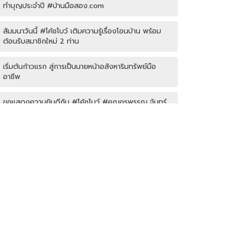
ทำบุญประจำปี #บ้านมือสอง.com
สัมมนาวันนี้ #โค้ชโบว์ เติมความรู้เรื่องโอนบ้าน พร้อม
ต้อนรับสมาชิกใหม่ 2 ท่าน
เริ่มต้นก้าวแรก สู่การเป็นนายหน้าอสังหาริมทรัพย์มือ
อาชีพ
ขอแสดงความยินดีกับ #โค้ชโบว์ #คุณอรพรรณ จันทร์
ชุม พิชิตเป้าหมายทริปเที่ยวฮ่องกงฟรีได้สำเร็จ
โค้ชหนุ่ม แชร์หัวข้อการลงพื้นที่หาลิสโครงการปิด/เปิด
Agent บ้านมือสอง รับมัดจำอีกแล้ว!! คุณเอญดา (คุณ
หนิง) 090-954-5428
บ้านมือสอง.com ประชุมหารือเชิงกลยุทธ์กับเจ้าหน้าที่
ธนาคาร SCB