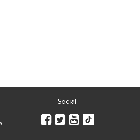
ปี 2026 #Agentบ้านมือสอง.com มี Listing ฝากขาย
เยอะแน่นอน
สัมมนาวันนี้ เพื่อยอดขายที่เติบโตในวันหน้า
สัมมนา AGENT บ้านมือสอง.com วันพุธ 24 ธ.ค. 68
กิจกรรมปีใหม่ บ้านมือสอง.com
เปิดบ้านให้ปัง ไม่ใช่แค่เปิดไฟ แชร์เทคนิคจริง เพิ่มโอกาส
ขายจริง
เปิดบ้านยังไง…ให้ปิดการขายได้ไวขึ้น? โดย #โค้ชโบว์
Social
สัมมนา เตรียมพร้อมก่อนเริ่มสร้างบ้าน! ไขทุกข้อสงสัย
เรื่อง ใบอนุญาตก่อสร้าง
89
Agent บ้านมือสอง.com รับมัดจำอีกแล้ว!! คุณศศิธร
(ก้อย) 086-895-7744