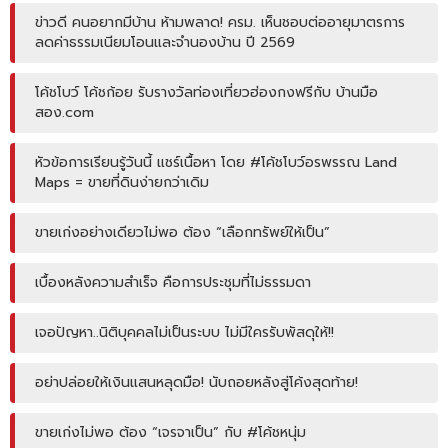
ข่าวดี คนอยากมีบ้าน ห้ามพลาด! ครม. เห็นชอบต่ออายุมาตรการ
ลดค่าธรรมเนียมโอนและจำนองบ้าน ปี 2569
โค้ชโบว์ โค้ชก้อย รับรางวัลท่องเที่ยวฮ่องกงฟรีกับ บ้านมือ
สอง.com
หัวข้อการเรียนรู้วันนี้ แชร์เนื้อหา โดย #โค้ชโบว์อรพรรณ Land
Maps = ขายที่ดินง่ายกว่าเดิม
ขายเก่งอย่างเดียวไม่พอ ต้อง “เลือกทรัพย์ให้เป็น”
เบื้องหลังความสำเร็จ คือการประชุมที่ไม่ธรรมดา
เจอปัญหา..นิติบุคคลไม่เป็นระบบ ไม่มีใครรับพัสดุให้!!
อย่าปล่อยให้เงินแสนหลุดมือ! นับถอยหลังสู่โค้งสุดท้าย!
ขายเก่งไม่พอ ต้อง “เจรจาเป็น” กับ #โค้ชหนุ่ม