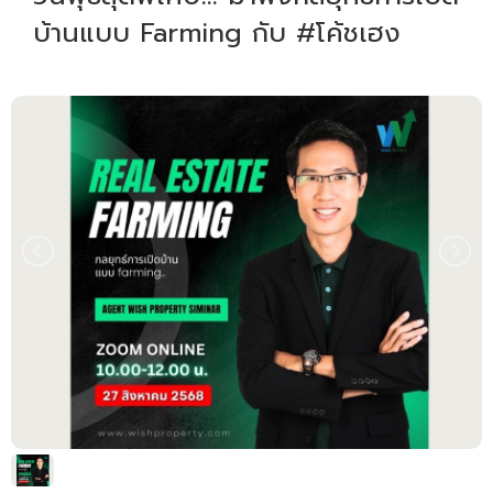
บ้านแบบ Farming กับ #โค้ชเฮง