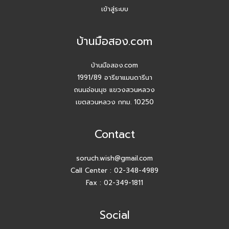
ปี 2026 #Agentบ้านมือสอง.com มี Listing ฝากขายเยอะ
เข้าสู่ระบบ
แน่นอน
บ้านมือสอง.com
สัมมนาวันนี้ เพื่อยอดขายที่เติบโตในวันหน้า
บ้านมือสอง.com
สัมมนา AGENT บ้านมือสอง.com วันพุธ 24 ธ.ค. 68
1991/89 อารียาแมนดารีนา
ถนนอ่อนนุช แขวงสวนหลวง
กิจกรรมปีใหม่ บ้านมือสอง.com
เขตสวนหลวง กทม. 10250
เปิดบ้านให้ปัง ไม่ใช่แค่เปิดไฟ แชร์เทคนิคจริง เพิ่มโอกาสขายจริง
Contact
เปิดบ้านยังไง…ให้ปิดการขายได้ไวขึ้น? โดย #โค้ชโบว์
soruch.wish@gmail.com
Call Center :
02-348-4989
สัมมนา เตรียมพร้อมก่อนเริ่มสร้างบ้าน! ไขทุกข้อสงสัยเรื่อง ใบ
อนุญาตก่อสร้าง
Fax : 02-349-1811
Agent บ้านมือสอง.com รับมัดจำอีกแล้ว!! คุณศศิธร (ก้อย)
Social
086-895-7744