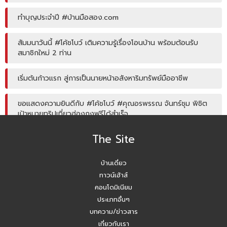
ทำบุญประจำปี #บ้านมือสอง.com
สัมมนาวันนี้ #โค้ชโบว์ เติมความรู้เรื่องโอนบ้าน พร้อมต้อนรับ
สมาชิกใหม่ 2 ท่าน
เริ่มต้นก้าวแรก สู่การเป็นนายหน้าอสังหาริมทรัพย์มืออาชีพ
ขอแสดงความยินดีกับ #โค้ชโบว์ #คุณอรพรรณ จันทร์ชุม พิชิต
เป้าหมายทริปเที่ยวฮ่องกงฟรีได้สำเร็จ
The Site
โค้ชหนุ่ม แชร์หัวข้อการลงพื้นที่หาลิสโครงการปิด/เปิด
บ้านเดี่ยว
Agent บ้านมือสอง รับมัดจำอีกแล้ว!! คุณเอญดา (คุณหนิง)
090-954-5428
ทาวน์เฮ้าส์
คอนโดมิเนียม
บ้านมือสอง.com ประชุมหารือเชิงกลยุทธ์กับเจ้าหน้าที่ธนาคาร
ประเภทอื่นๆ
SCB
บทความ/ข่าวสาร
เกี่ยวกับเรา