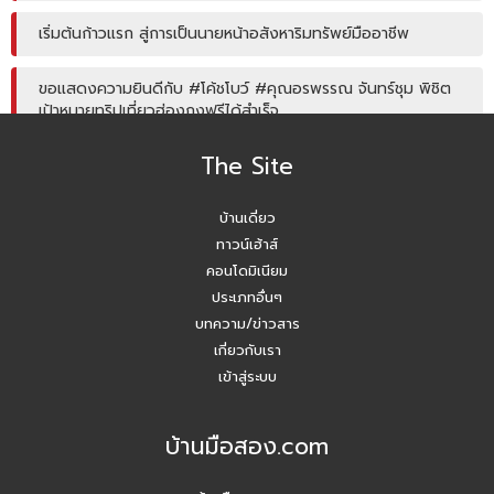
เริ่มต้นก้าวแรก สู่การเป็นนายหน้าอสังหาริมทรัพย์มืออาชีพ
ขอแสดงความยินดีกับ #โค้ชโบว์ #คุณอรพรรณ จันทร์ชุม พิชิต
เป้าหมายทริปเที่ยวฮ่องกงฟรีได้สำเร็จ
The Site
โค้ชหนุ่ม แชร์หัวข้อการลงพื้นที่หาลิสโครงการปิด/เปิด
บ้านเดี่ยว
Agent บ้านมือสอง รับมัดจำอีกแล้ว!! คุณเอญดา (คุณหนิง)
090-954-5428
ทาวน์เฮ้าส์
คอนโดมิเนียม
บ้านมือสอง.com ประชุมหารือเชิงกลยุทธ์กับเจ้าหน้าที่ธนาคาร
ประเภทอื่นๆ
SCB
บทความ/ข่าวสาร
เกี่ยวกับเรา
ปี 2026 #Agentบ้านมือสอง.com มี Listing ฝากขายเยอะ
เข้าสู่ระบบ
แน่นอน
บ้านมือสอง.com
สัมมนาวันนี้ เพื่อยอดขายที่เติบโตในวันหน้า