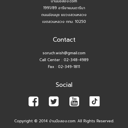
บ้านมือสอง.com
สัมมนา AGENT บ้านมือสอง.com วันพุธ 24 ธ.ค. 68
1991/89 อารียาแมนดารีนา
ถนนอ่อนนุช แขวงสวนหลวง
กิจกรรมปีใหม่ บ้านมือสอง.com
เขตสวนหลวง กทม. 10250
เปิดบ้านให้ปัง ไม่ใช่แค่เปิดไฟ แชร์เทคนิคจริง เพิ่มโอกาสขายจริง
Contact
เปิดบ้านยังไง…ให้ปิดการขายได้ไวขึ้น? โดย #โค้ชโบว์
soruch.wish@gmail.com
Call Center :
02-348-4989
สัมมนา เตรียมพร้อมก่อนเริ่มสร้างบ้าน! ไขทุกข้อสงสัยเรื่อง ใบ
อนุญาตก่อสร้าง
Fax : 02-349-1811
Agent บ้านมือสอง.com รับมัดจำอีกแล้ว!! คุณศศิธร (ก้อย)
Social
086-895-7744
สัมมนาสมาชิก บ้านมือสอง.com วันพุธที่ 3 ธ.ค.68 เวลา 10.00-
12.00 น.
Agent บ้านมือสอง ปิดการขายสำเร็จค่ะ!! คุณอรพรรณ (โบว์)
Copyright © 2014 บ้านมือสอง.com. All Rights Reserved.
084-649-2255