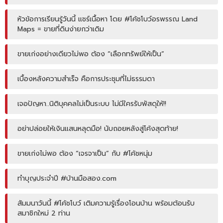
หัวข้อการเรียนรู้วันนี้ แชร์เนื้อหา โดย #โค้ชโบว์อรพรรณ Land
Maps = ขายที่ดินง่ายกว่าเดิม
ขายเก่งอย่างเดียวไม่พอ ต้อง “เลือกทรัพย์ให้เป็น”
เบื้องหลังความสำเร็จ คือการประชุมที่ไม่ธรรมดา
เจอปัญหา..นิติบุคคลไม่เป็นระบบ ไม่มีใครรับพัสดุให้!!
อย่าปล่อยให้เงินแสนหลุดมือ! นับถอยหลังสู่โค้งสุดท้าย!
ขายเก่งไม่พอ ต้อง “เจรจาเป็น” กับ #โค้ชหนุ่ม
ทำบุญประจำปี #บ้านมือสอง.com
สัมมนาวันนี้ #โค้ชโบว์ เติมความรู้เรื่องโอนบ้าน พร้อมต้อนรับ
สมาชิกใหม่ 2 ท่าน