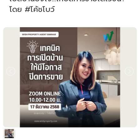
โดย #โค้ชโบว์