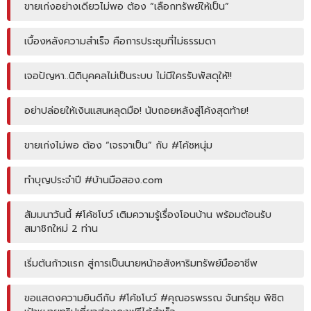
ขายเก่งอย่างเดียวไม่พอ ต้อง “เลือกทรัพย์ให้เป็น”
เบื้องหลังความสำเร็จ คือการประชุมที่ไม่ธรรมดา
เจอปัญหา..นิติบุคคลไม่เป็นระบบ ไม่มีใครรับพัสดุให้!!
อย่าปล่อยให้เงินแสนหลุดมือ! นับถอยหลังสู่โค้งสุดท้าย!
ขายเก่งไม่พอ ต้อง “เจรจาเป็น” กับ #โค้ชหนุ่ม
ทำบุญประจำปี #บ้านมือสอง.com
สัมมนาวันนี้ #โค้ชโบว์ เติมความรู้เรื่องโอนบ้าน พร้อมต้อนรับ
สมาชิกใหม่ 2 ท่าน
เริ่มต้นก้าวแรก สู่การเป็นนายหน้าอสังหาริมทรัพย์มืออาชีพ
ขอแสดงความยินดีกับ #โค้ชโบว์ #คุณอรพรรณ จันทร์ชุม พิชิต