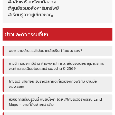
#อสังหาริมทรัพย์มือสอง
#ศูนย์รวมอสังหาริมทรัพย์
#เรียนรู้จากผู้เชี่ยวชาญ
ข่าวและกิจกรรมอื่นๆ
อยากขายบ้าน…แต่ไม่อยากเสียเงินค่าโฆษณาเอง?
ข่าวดี คนอยากมีบ้าน ห้ามพลาด! ครม. เห็นชอบต่ออายุมาตรการ
ลดค่าธรรมเนียมโอนและจำนองบ้าน ปี 2569
โค้ชโบว์ โค้ชก้อย รับรางวัลท่องเที่ยวฮ่องกงฟรีกับ บ้านมือ
สอง.com
หัวข้อการเรียนรู้วันนี้ แชร์เนื้อหา โดย #โค้ชโบว์อรพรรณ Land
Maps = ขายที่ดินง่ายกว่าเดิม