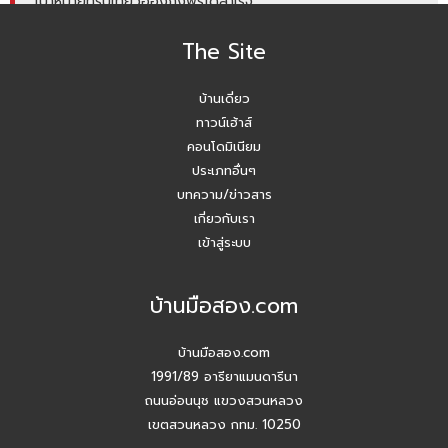
เป้าหมายทริปเที่ยวฮ่องกงฟรีได้สำเร็จ
The Site
โค้ชหนุ่ม แชร์หัวข้อการลงพื้นที่หาลิสโครงการปิด/เปิด
บ้านเดี่ยว
Agent บ้านมือสอง รับมัดจำอีกแล้ว!! คุณเอญดา (คุณหนิง)
090-954-5428
ทาวน์เฮ้าส์
คอนโดมิเนียม
บ้านมือสอง.com ประชุมหารือเชิงกลยุทธ์กับเจ้าหน้าที่ธนาคาร
ประเภทอื่นๆ
SCB
บทความ/ข่าวสาร
เกี่ยวกับเรา
ปี 2026 #Agentบ้านมือสอง.com มี Listing ฝากขายเยอะ
เข้าสู่ระบบ
แน่นอน
บ้านมือสอง.com
สัมมนาวันนี้ เพื่อยอดขายที่เติบโตในวันหน้า
บ้านมือสอง.com
สัมมนา AGENT บ้านมือสอง.com วันพุธ 24 ธ.ค. 68
1991/89 อารียาแมนดารีนา
ถนนอ่อนนุช แขวงสวนหลวง
กิจกรรมปีใหม่ บ้านมือสอง.com
เขตสวนหลวง กทม. 10250