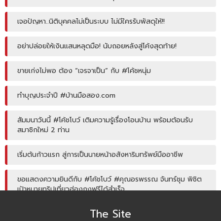
เจอปัญหา..นิติบุคคลไม่เป็นระบบ ไม่มีใครรับพัสดุให้!!
อย่าปล่อยให้เงินแสนหลุดมือ! นับถอยหลังสู่โค้งสุดท้าย!
ขายเก่งไม่พอ ต้อง “เจรจาเป็น” กับ #โค้ชหนุ่ม
ทำบุญประจำปี #บ้านมือสอง.com
สัมมนาวันนี้ #โค้ชโบว์ เติมความรู้เรื่องโอนบ้าน พร้อมต้อนรับ
สมาชิกใหม่ 2 ท่าน
เริ่มต้นก้าวแรก สู่การเป็นนายหน้าอสังหาริมทรัพย์มืออาชีพ
ขอแสดงความยินดีกับ #โค้ชโบว์ #คุณอรพรรณ จันทร์ชุม พิชิต
เป้าหมายทริปเที่ยวฮ่องกงฟรีได้สำเร็จ
The Site
โค้ชหนุ่ม แชร์หัวข้อการลงพื้นที่หาลิสโครงการปิด/เปิด