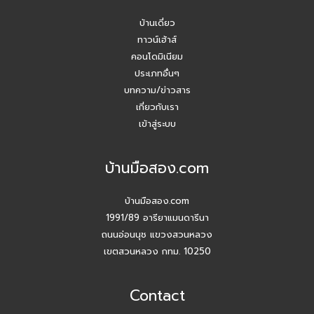
บ้านเดี่ยว
Agent บ้านมือสอง รับมัดจำอีกแล้ว!! คุณเอญดา (คุณหนิง)
090-954-5428
ทาวน์เฮ้าส์
คอนโดมิเนียม
บ้านมือสอง.com ประชุมหารือเชิงกลยุทธ์กับเจ้าหน้าที่ธนาคาร
ประเภทอื่นๆ
SCB
บทความ/ข่าวสาร
เกี่ยวกับเรา
ปี 2026 #Agentบ้านมือสอง.com มี Listing ฝากขายเยอะ
เข้าสู่ระบบ
แน่นอน
บ้านมือสอง.com
สัมมนาวันนี้ เพื่อยอดขายที่เติบโตในวันหน้า
บ้านมือสอง.com
สัมมนา AGENT บ้านมือสอง.com วันพุธ 24 ธ.ค. 68
1991/89 อารียาแมนดารีนา
ถนนอ่อนนุช แขวงสวนหลวง
กิจกรรมปีใหม่ บ้านมือสอง.com
เขตสวนหลวง กทม. 10250
เปิดบ้านให้ปัง ไม่ใช่แค่เปิดไฟ แชร์เทคนิคจริง เพิ่มโอกาสขายจริง
Contact
เปิดบ้านยังไง…ให้ปิดการขายได้ไวขึ้น? โดย #โค้ชโบว์