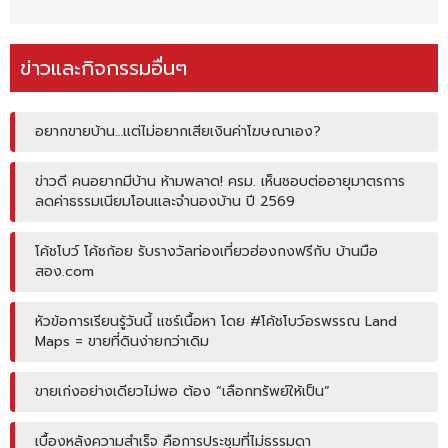
ข่าวและกิจกรรมอื่นๆ
อยากขายบ้าน…แต่ไม่อยากเสียเงินค่าโฆษณาเอง?
ข่าวดี คนอยากมีบ้าน ห้ามพลาด! ครม. เห็นชอบต่ออายุมาตรการ
ลดค่าธรรมเนียมโอนและจำนองบ้าน ปี 2569
โค้ชโบว์ โค้ชก้อย รับรางวัลท่องเที่ยวฮ่องกงฟรีกับ บ้านมือ
สอง.com
หัวข้อการเรียนรู้วันนี้ แชร์เนื้อหา โดย #โค้ชโบว์อรพรรณ Land
Maps = ขายที่ดินง่ายกว่าเดิม
ขายเก่งอย่างเดียวไม่พอ ต้อง “เลือกทรัพย์ให้เป็น”
เบื้องหลังความสำเร็จ คือการประชุมที่ไม่ธรรมดา