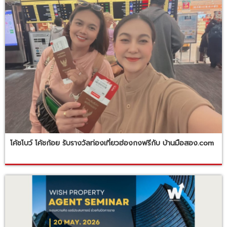
โค้ชโบว์ โค้ชก้อย รับรางวัลท่องเที่ยวฮ่องกงฟรีกับ บ้านมือสอง.com