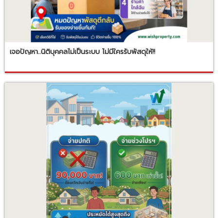
เจอปัญหา..นิติบุคคลไม่เป็นระบบ ไม่มีใครรับพัสดุให้!!