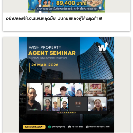
อย่าปล่อยให้เงินแสนหลุดมือ! นับถอยหลังสู่โค้งสุดท้าย!