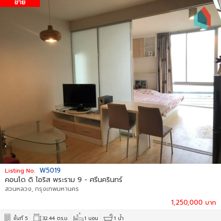
W5019
Listing No.
ริส พระราม 9 - ศรีนครินทร์
คอนโด บรอม
รุงเทพมหานคร
เมืองสมุทร
1,250,000 บาท
32.44 ตร.ม.
1 นอน
1 น้ำ
ชั้นที่ 3