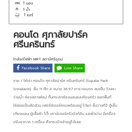
1 นอน
1 น้ำ
1 แอร์
คอนโด ศุภาลัยปาร์ค
ศรีนครินทร์
ใกล้รถไฟฟ้า MRT สถานีศรีอุดม
Facebook Share
Line Share
ขาย / ให้เช่า คอนโด ศุภาลัยปาร์ค ศรีนครินทร์ (Supalai Park
Srinakarin) ชั้น 11 ตึก A ขนาด 36.97 ตารางเมตร ลมเย็น วิวสระ
ว่ายน้ำ ห้องสภาพใหม่ กั้นกระจกห้องนอนและห้องครัว แยกพื้นที่
ใช้สอยเป็นสัดส่วน เฟอร์นิเจอร์ครบพร้อมอยู่ ได้แก่ ชั้นวางทีวี ตู้เย็น
เตียงนอน ตู้เสื้อผ้า โต๊ะ เคาน์เตอร์ครัวบิวท์อิน และผ้าม่าน มีเครื่อง
ปรับอากาศ 1 เครื่อง หิ้วกระเป๋าเข้าอยู่ได้เลย