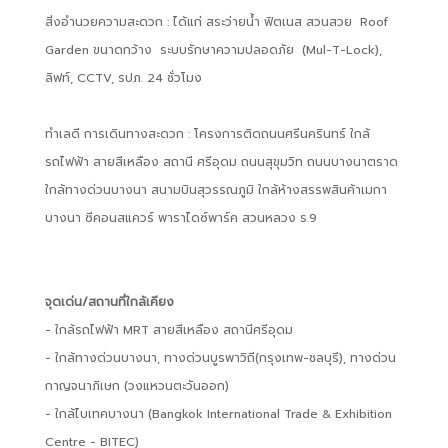
สิ่งอำนวยความสะดวก : ได้แก่ สระว่ายน้ำ ฟิตเนส สวนสวย Roof
Garden ขนาดกว้าง ระบบรักษาความปลอดภัย (Mul-T-Lock),
ลิฟท์, CCTV, รปภ. 24 ชั่วโมง
ทำเลดี การเดินทางสะดวก : โครงการติดถนนศรีนครินทร์ ใกล้
รถไฟฟ้า สายสีเหลือง สถานี ศรีอุดม ถนนสุขุมวิท ถนนบางนาตราด
ใกล้ทางด่วนบางนา สนามบินสุวรรณภูมิ ใกล้ห้างสรรพสินค้าเมกา
บางนา ซีคอนสแควร์ พาราไดซ์พาร์ค สวนหลวง ร.9
จุดเด่น/สถานที่ใกล้เคียง
- ใกล้รถไฟฟ้า MRT สายสีเหลือง สถานีศรีอุดม
- ใกล้ทางด่วนบางนา, ทางด่วนบูรพาวิถี(กรุงเทพ-ชลบุรี), ทางด่วน
กาญจนาภิเษก (วงแหวนตะวันออก)
- ใกล้ไบเทคบางนา (Bangkok International Trade & Exhibition
Centre - BITEC)