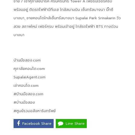
ขาย / เช่าศุภาลัยปาร์ค ศรีนครินทร์ Tower A เฟอร์นิเจอร์ครบ
พร้อมอยู่ ติดรถไฟฟ้าบีทีเอส ใกล้สนามบิน เซ็นทรัลบางนา บิ๊กซี
บางนา, ขายคอนโดใกล้เซ็นทรัลบางนา Supalai Park Srinakarin วิว
สวย สภาพใหม่ เฟอร์ครบ พร้อมเข้าอยู่ ใกล้รถไฟฟ้า BTS ทางด่วน
บางนา
บ้านมือสอง.com
ศุภาลัยคอนโด.com
SupalaiAgent.com
เช่าคอนโด.com
#บ้านมือสอง.com
#บ้านมือสอง
#ศูนย์รวมอสังหาริมทรัพย์
Facebook Share
Line Share