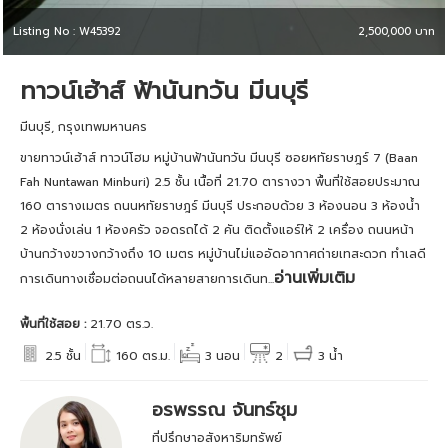
Listing No : W45392
2,500,000 บาท
ทาวน์เฮ้าส์ ฟ้านันทวัน มีนบุรี
มีนบุรี, กรุงเทพมหานคร
ขายทาวน์เฮ้าส์ ทาวน์โฮม หมู่บ้านฟ้านันทวัน มีนบุรี ซอยหทัยราษฎร์ 7 (Baan
Fah Nuntawan Minburi) 2.5 ชั้น เนื้อที่ 21.70 ตารางวา พื้นที่ใช้สอยประมาณ
160 ตารางเมตร ถนนหทัยราษฎร์ มีนบุรี ประกอบด้วย 3 ห้องนอน 3 ห้องน้ำ
2 ห้องนั่งเล่น 1 ห้องครัว จอดรถได้ 2 คัน ติดตั้งแอร์ให้ 2 เครื่อง ถนนหน้า
บ้านกว้างขวางกว้างถึง 10 เมตร หมู่บ้านไม่แออัดอากาศถ่ายเทสะดวก ทำเลดี
อ่านเพิ่มเติม
การเดินทางเชื่อมต่อถนนได้หลายสายการเดินท...
พื้นที่ใช้สอย :
21.70 ตร.ว.
2.5 ชั้น
160 ตร.ม.
3 นอน
2
3 น้ำ
อรพรรณ จันทร์ชุม
ที่ปรึกษาอสังหาริมทรัพย์