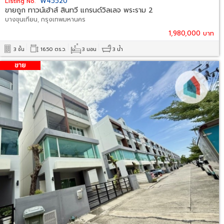
W45520
Listing No.
ขายถูก ทาวน์เฮ้าส์ สินทวี แกรนด์วิลเลจ พระราม 2
บางขุนเทียน, กรุงเทพมหานคร
1,980,000 บาท
3 ชั้น
16.50 ตร.ว.
3 นอน
3 น้ำ