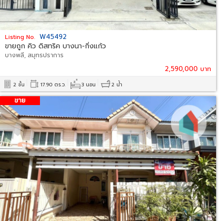
W45492
Listing No.
ขายถูก คิว ดิสทริค บางนา-กิ่งแก้ว
บางพลี, สมุทรปราการ
2,590,000 บาท
2 ชั้น
17.90 ตร.ว.
3 นอน
2 น้ำ