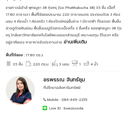
ขายทาวน์เฮ้าส์ พุทธบูชา 38 ทุ่งครุ (Soi Phutthabucha 38) 3.5 ชั้น เนื้อที่
17.80 ตารางวา พื้นที่ใช้สอยประมาณ 220 ตารางเมตร ประกอบด้วย 3 ห้อง
นอน 4 ห้องน้ำ 1 ห้องครัว 1 ห้องโถงใหญ่ชั้นล่าง 1 มีดาดฟ้า ที่จอดรถ พื้นชั้น
ล่างปูด้วยหินอ่อน พื้นชั้นบนปูด้วยกระเบื้องทั้ง 3 ชั้นครึ่ง ซอยพุทธบูชา 38 ทุ่ง
ครุ ใกล้มหาวิทยาลัยเทคโนโลยีพระจอมเกล้าธนบุรี เหมาะลงทุน รีโนเวท หรือ
อ่านเพิ่มเติม
อยู่อาศัยเอง หาอาหารรับประทานง่าย...
พื้นที่ใช้สอย :
17.80 ตร.ว.
3.5 ชั้น
220 ตร.ม.
3 นอน
1
4 น้ำ
อรพรรณ จันทร์ชุม
ที่ปรึกษาอสังหาริมทรัพย์
Mobile :
084-649-2255
Line ID :
bowzosoda