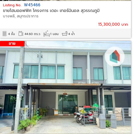
W45466
Listing No.
ขายโฮมออฟฟิศ โครงการ เดอะ เทอร์มินอล สุวรรณภูมิ
บางพลี, สมุทรปราการ
15,300,000 บาท
4 ชั้น
44.60 ตร.ว.
1 นอน
4 น้ำ