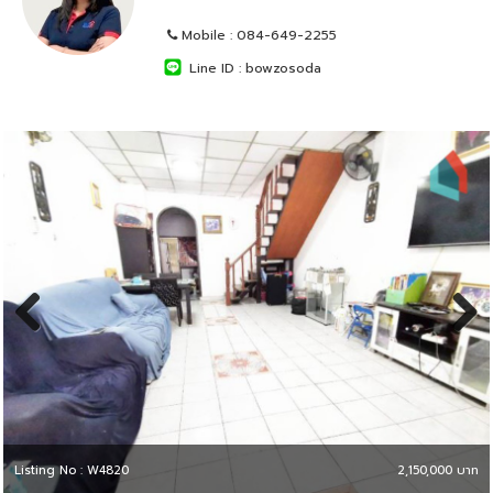
Mobile :
084-649-2255
Line ID :
bowzosoda
Previous
Next
Listing No : W4820
2,150,000 บาท