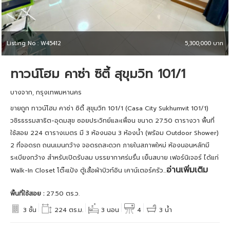
Listing No : W45412
5,300,000 บาท
ทาวน์โฮม คาซ่า ซิตี้ สุขุมวิท 101/1
บางจาก, กรุงเทพมหานคร
ขายถูก ทาวน์โฮม คาซ่า ซิตี้ สุขุมวิท 101/1 (Casa City Sukhumvit 101/1)
วชิรธรรมสาธิต-อุดมสุข ซอยประวิทย์และเพื่อน ขนาด 27.50 ตารางวา พื้นที่
ใช้สอย 224 ตารางเมตร มี 3 ห้องนอน 3 ห้องน้ำ (พร้อม Outdoor Shower)
2 ที่จอดรถ ถนนเมนกว้าง จอดรถสะดวก ภายในสภาพใหม่ ห้องนอนหลักมี
ระเบียงกว้าง สำหรับเปิดรับลม บรรยากาศร่มรื่น เย็นสบาย เฟอร์นิเจอร์ ได้แก่
อ่านเพิ่มเติม
Walk-In Closet โต๊ะแป้ง ตู้เสื้อผ้าบิวท์อิน เคาน์เตอร์ครัว...
พื้นที่ใช้สอย :
27.50 ตร.ว.
3 ชั้น
224 ตร.ม.
3 นอน
4
3 น้ำ