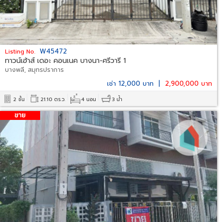
W45472
Listing No.
ทาวน์เฮ้าส์ เดอะ คอนเนค บางนา-ศรีวารี 1
บางพลี, สมุทรปราการ
เช่า 12,000 บาท
|
2,900,000 บาท
2 ชั้น
21.10 ตร.ว.
4 นอน
3 น้ำ