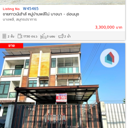
W45465
Listing No.
ขายทาวน์เฮ้าส์ หมู่บ้านพลีโน่ บางนา - อ่อนนุช
บางพลี, สมุทรปราการ
3,300,000 บาท
2 ชั้น
17.50 ตร.ว.
3 นอน
2 น้ำ