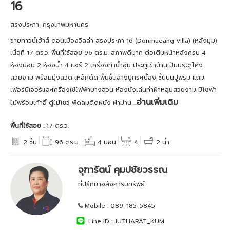
16
สรงประภา, กรุงเทพมหานคร
ขายทาวน์เฮ้าส์ ดอนเมืองวิลล่า สรงประภา 16 (Donmueang Villa) (หลังมุม)
เนื้อที่ 17 ตร.ว. พื้นที่ใช้สอย 96 ตร.ม. สภาพดีมาก ต่อเติมหน้าหลังครบ 4
ห้องนอน 2 ห้องน้ำ 4 แอร์ 2 เครื่องทำน้ำอุ่น ประตูเข้าบ้านเป็นประตูโค้ง
สวยงาม พร้อมมุ้งลวด เหล็กดัด พื้นชั้นล่างปูกระเบื้อง ชั้นบนปูพรม แถม
เฟอร์นิเจอร์และเครื่องใช้ไฟฟ้าบางส่วน ห้องนั่งเล่นทำฝ้าหลุมสวยงาม มีโซฟา
อ่านเพิ่มเติม
ไม้พร้อมเก้าอี้ ตู้ไม้โชว์ พัดลมติดผนัง ผ้าม่าน ...
พื้นที่ใช้สอย :
17 ตร.ว.
2 ชั้น
96 ตร.ม.
4 นอน
4
2 น้ำ
จุฑารัตน์ คุมปชัยวรรณ
ที่ปรึกษาอสังหาริมทรัพย์
Mobile :
089-185-5845
Line ID :
JUTHARAT_KUM