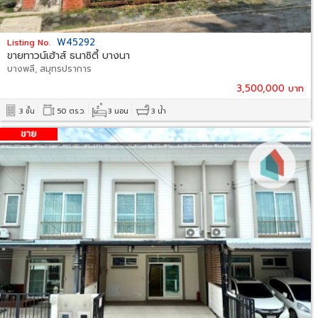
W45292
Listing No.
ขายทาวน์เฮ้าส์ ธนาซิตี้ บางนา
บางพลี, สมุทรปราการ
3,500,000 บาท
3 ชั้น
50 ตร.ว.
3 นอน
3 น้ำ