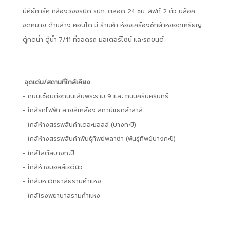
มีคีย์การ์ค กล้องวงจรปิด รปภ. ตลอด 24 ชม. ลิฟท์ 2 ตัว บล็อค
จดหมาย ด้านล่าง คอนโด มี ร้านค้า ห้องเครื่องซักผ้าหยอดเหรียญ
ตู้กดน้ำ ตู้น้ำ 7/11 ที่จอดรถ มอเตอร์ไซน์ และรถยนต์
จุดเด่น/สถานที่ใกล้เคียง
- ถนนเชื่อมต่อถนนเส้นพระราม 9 และ ถนนศรีนครินทร์
- ใกล้รถไฟฟ้า สายสีเหลือง สถานีแยกลำสาลี
- ใกล้ห้างสรรพสินค้าเดอะมอลล์ (บางกะปิ)
- ใกล้ห้างสรรพสินค้าพันธุ์ทิพย์พลาซ่า (พันธุ์ทิพย์บางกะปิ)
- ใกล้โลตัสบางกะปิ
- ใกล้ห้างมอลล์เอวีนิว
- ใกล้มหาวิทยาลัยรามคำแหง
- ใกล้โรงพยาบาลรามคำแหง