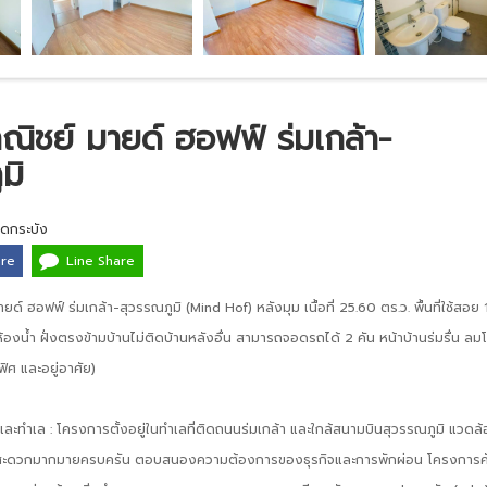
ิชย์ มายด์ ฮอฟฟ์ ร่มเกล้า-
มิ
าดกระบัง
are
Line Share
์ ฮอฟฟ์ ร่มเกล้า-สุวรรณภูมิ (Mind Hof) หลังมุม เนื้อที่ 25.60 ตร.ว. พื้นที่ใช้สอย
้องน้ำ ฝั่งตรงข้ามบ้านไม่ติดบ้านหลังอื่น สามารถจอดรถได้ 2 คัน หน้าบ้านร่มรื่น ลม
ิศ และอยู่อาศัย)
ะทำเล : โครงการตั้งอยู่ในทำเลที่ติดถนนร่มเกล้า และใกล้สนามบินสุวรรณภูมิ แวดล
สะดวกมากมายครบครัน ตอบสนองความต้องการของธุรกิจและการพักผ่อน โครงการค