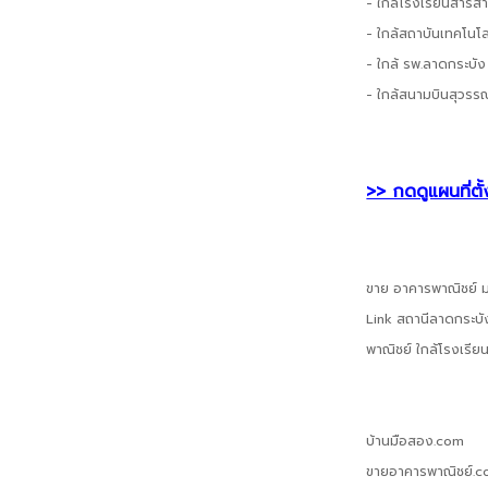
- ใกล้โรงเรียนสารสา
- ใกล้สถาบันเทคโนโ
- ใกล้ รพ.ลาดกระบัง
- ใกล้สนามบินสุวรร
>> กดดูแผนที่ตั้
ขาย อาคารพาณิชย์ ม
Link สถานีลาดกระบัง
พาณิชย์ ใกล้โรงเรี
บ้านมือสอง.com
ขายอาคารพาณิชย์.