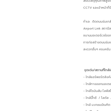
สรรวัสดุคุณภาพสูง
CCTV และเจ้าหน้าที
ทำเล : ติดถนนร่มเกล้
Airport Link สถานีล
ขนานมอเตอร์เวย์ออก
การก่อสร้างถนนร่มเ
สะดวกอื่นๆ ครบครัน
จุดเด่น/สถานที่ใกล้เ
- ใกล้แอร์พอร์ตลิงค
- ใกล้ทางออกมอเตอร
- ใกล้โรบินสัน ไลฟ์
- ใกล้บิ๊กซี / โลตัส
- ใกล้ ม.เกษมบัณฑิ