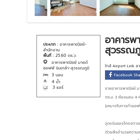
อาคารพาณ
ประเภท :
อาคารพาณิชย์-
สุวรรณภู
สำนักงาน
พื้นที่ :
25.60 ตร.ว.
อาคารพาณิชย์ มายด์
ใกล้ Airport Link ล
ฮอฟฟ์ ร่มเกล้า-สุวรรณภูมิ
3 นอน
Facebook Sh
4 น้ำ
3 แอร์
ขายอาคารพาณิชย์ มายด
ตร.ม. 3 ห้องนอน 4 ห
(เหมาะกับการทำออฟฟ
จุดเด่นของโครงการแล
ด้วยสิ่งอำนวยความ