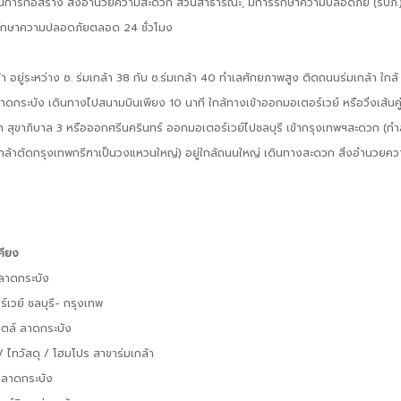
ในการก่อสร้าง สิ่งอำนวยความสะดวก สวนสาธารณะ, มีการรักษาความปลอดภัย (รปภ.
่รักษาความปลอดภัยตลอด 24 ชั่วโมง
า อยู่ระหว่าง ซ. ร่มเกล้า 38 กับ ซ.ร่มเกล้า 40 ทำเลศักยภาพสูง ติดถนนร่มเกล้า ใกล้
าดกระบัง เดินทางไปสนามบินเพียง 10 นาที ใกล้ทางเข้าออกมอเตอร์เวย์ หรือวิ่งเส้นคู
 สุขาภิบาล 3 หรือออกศรีนครินทร์ ออกมอเตอร์เวย์ไปชลบุรี เข้ากรุงเทพฯสะดวก (กำล
กล้าตัดกรุงเทพกรีฑาเป็นวงแหวนใหญ่) อยู่ใกล้ถนนใหญ่ เดินทางสะดวก สิ่งอำนวยค
คียง
์ลาดกระบัง
์เวย์ ชลบุรี- กรุงเทพ
สไตล์ ลาดกระบัง
 / ไทวัสดุ / โฮมโปร สาขาร่มเกล้า
ต ลาดกระบัง