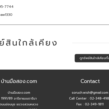
95-7744
aw1330
ย์สินใกล้เคียง
ดูทรัพย์สินใกล้เคียงท
บ้านมือสอง.com
Contact
บ้านมือสอง.com
soruch.wish@gmail.com
1991/89 อารียาแมนดารีนา
Call Center :
02-348-49
ถนนอ่อนนุช แขวงสวนหลวง
Fax : 02-349-1811