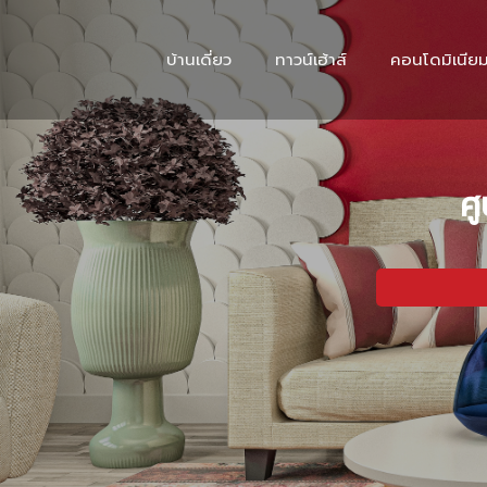
บ้านเดี่ยว
ทาวน์เฮ้าส์
คอนโดมิเนีย
ศู