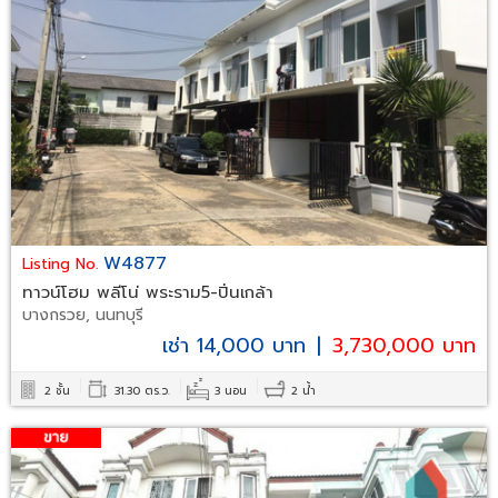
W4877
Listing No.
ทาวน์โฮม พลีโน่ พระราม5-ปิ่นเกล้า
บางกรวย, นนทบุรี
เช่า 14,000 บาท
|
3,730,000 บาท
2 ชั้น
31.30 ตร.ว.
3 นอน
2 น้ำ