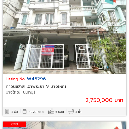
W45296
Listing No.
ทาวน์เฮ้าส์ เจ้าพระยา 9 บางใหญ่
บางใหญ่, นนทบุรี
2,750,000 บาท
3 ชั้น
18.70 ตร.ว.
5 นอน
3 น้ำ