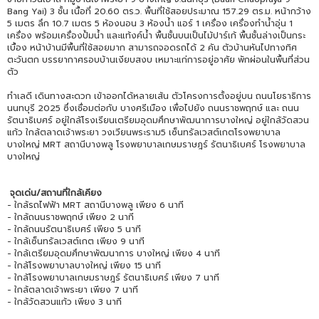
Bang Yai) 3 ชั้น เนื้อที่ 20.60 ตร.ว. พื้นที่ใช้สอยประมาณ 157.29 ตร.ม. หน้ากว้าง
5 เมตร ลึก 10.7 เมตร 5 ห้องนอน 3 ห้องน้ำ แอร์ 1 เครื่อง เครื่องทำน้ำอุ่น 1
เครื่อง พร้อมเครื่องปั้มน้ำ และแท้งค์น้ำ พื้นชั้นบนเป็นไม้ปาร์เก้ พื้นชั้นล่างเป็นกระ
เบื้อง หน้าบ้านมีพื้นที่ใช้สอยมาก สามารถจอดรถได้ 2 คัน ตัวบ้านหันไปทางทิศ
ตะวันตก บรรยากาศรอบบ้านเงียบสงบ เหมาะแก่การอยู่อาศัย พักผ่อนในพื้นที่ส่วน
ตัว
ทำเลดี เดินทางสะดวก เข้าออกได้หลายเส้น ตัวโครงการตั้งอยู่บน ถนนโยธาธิการ
นนทบุรี 2025 ซึ่งเชื่อมต่อกับ บางศรีเมือง เพื่อไปยัง ถนนราชพฤกษ์ และ ถนน
รัตนาธิเบศร์ อยู่ใกล้โรงเรียนเตรียมอุดมศึกษาพัฒนาการบางใหญ่ อยู่ใกล้วัดสวน
แก้ว ใกล้ตลาดเจ้าพระยา วงเวียนพระราม5 เซ็นทรัลเวสต์เกตโรงพยาบาล
บางใหญ่ MRT สถานีบางพลู โรงพยาบาลเกษมราษฎร์ รัตนาธิเบศร์ โรงพยาบาล
บางใหญ่
จุดเด่น/สถานที่ใกล้เคียง
- ใกล้รถไฟฟ้า MRT สถานีบางพลู เพียง 6 นาที
- ใกล้ถนนราชพฤกษ์ เพียง 2 นาที
- ใกล้ถนนรัตนาธิเบศร์ เพียง 5 นาที
- ใกล้เซ็นทรัลเวสต์เกต เพียง 9 นาที
- ใกล้เตรียมอุดมศึกษาพัฒนาการ บางใหญ่ เพียง 4 นาที
- ใกล้โรงพยาบาลบางใหญ่ เพียง 15 นาที
- ใกล้โรงพยาบาลเกษมราษฎร์ รัตนาธิเบศร์ เพียง 7 นาที
- ใกล้ตลาดเจ้าพระยา เพียง 7 นาที
- ใกล้วัดสวนแก้ว เพียง 3 นาที