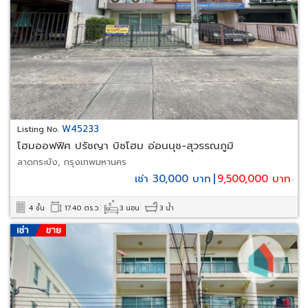
W45233
Listing No.
โฮมออฟฟิศ ปรัชญา บิซโฮม อ่อนนุช-สุวรรณภูมิ
ลาดกระบัง, กรุงเทพมหานคร
เช่า 30,000 บาท
|
9,500,000 บาท
4 ชั้น
17.40 ตร.ว.
3 นอน
3 น้ำ