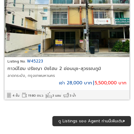
W45223
Listing No.
ทาวน์โฮม ปรัชญา บิซโฮม 2 อ่อนนุช-สุวรรณภูมิ
ลาดกระบัง, กรุงเทพมหานคร
เช่า 28,000 บาท
|
5,500,000 บาท
4 ชั้น
19.80 ตร.ว.
3 นอน
3 น้ำ
ดู Listings ของ Agent ท่านนี้เพิ่มเติม