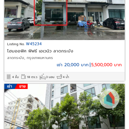
W45234
Listing No.
โฮมออฟิศ ฟิฟธ์ เอเวนิว ลาดกระบัง
ลาดกระบัง, กรุงเทพมหานคร
เช่า 20,000 บาท
|
5,500,000 บาท
4 ชั้น
18 ตร.ว.
3 นอน
4 น้ำ