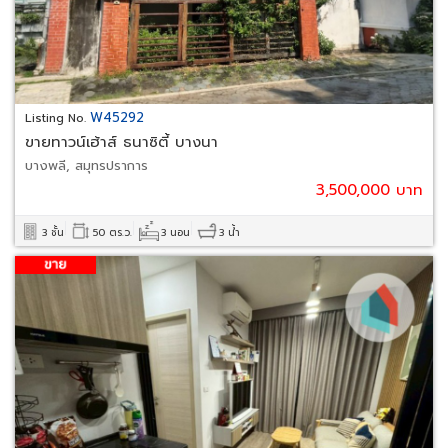
W45292
Listing No.
ขายทาวน์เฮ้าส์ ธนาซิตี้ บางนา
บางพลี, สมุทรปราการ
3,500,000 บาท
3 ชั้น
50 ตร.ว.
3 นอน
3 น้ำ