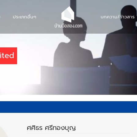
ม
ประเภทอื่นๆ
บทความ/ข่าวสาร
ited
ศศิธร ศรีทองบุญ