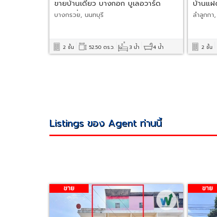
ขายบ้านเดี่ยว บางกอก บูเลอวาร์ด
บ้านแฝด
สาทร-ปิ่นเกล้า 1
บางกรวย, นนทบุรี
ลำลูกกา,
2 ชั้น
52.50 ตร.ว.
3 น้ำ
4 น้ำ
2 ชั้น
Listings ของ Agent ท่านนี้