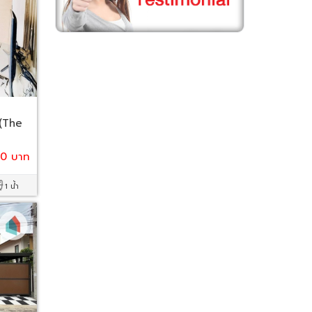
 (The
00 บาท
1 น้ำ