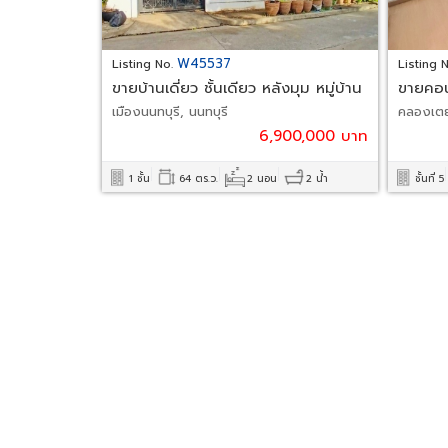
W45537
Listing No.
Listing 
ขายบ้านเดี่ยว ชั้นเดียว หลังมุม หมู่บ้าน
ขายคอน
ประชานิเวศน์ 4
เมืองนนทบุรี, นนทบุรี
คลองเตย
6,900,000 บาท
1 ชั้น
64 ตร.ว.
2 นอน
2 น้ำ
ชั้นที่ 5