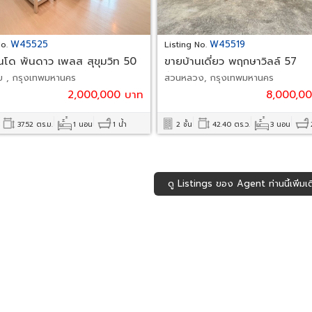
W45525
W45519
No.
Listing No.
โด พันดาว เพลส สุขุมวิท 50
ขายบ้านเดี่ยว พฤกษาวิลล์ 57
พัฒนาการ
 , กรุงเทพมหานคร
สวนหลวง, กรุงเทพมหานคร
2,000,000 บาท
8,000,0
37.52 ตร.ม.
1 นอน
1 น้ำ
2 ชั้น
42.40 ตร.ว.
3 นอน
ดู Listings ของ Agent ท่านนี้เพิ่มเต