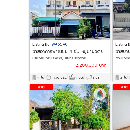
W45540
Listing No.
Listing 
ขายอาคารพาณิชย์ 4 ชั้น หมู่บ้านฉัตร
ขายบ้า
ณรงค์ แพรกษา
บางแค
เมืองสมุทรปราการ, สมุทรปราการ
ภาษีเจร
2,200,000 บาท
4 ชั้น
17.70 ตร.ว.
4 นอน
2 น้ำ
2 ชั้น