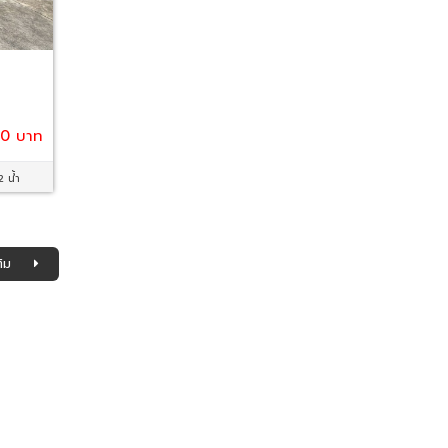
00 บาท
2 น้ำ
ิม