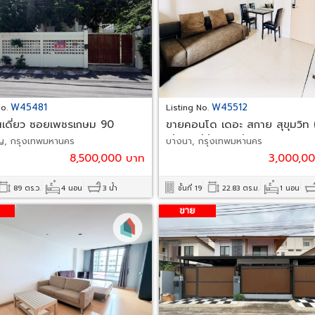
W45481
W45512
No.
Listing No.
นเดี่ยว ซอยเพชรเกษม 90
ขายคอนโด เดอะ สกาย สุขุมวิท
Sky Sukhumvit) อุดมสุข
ิญ, กรุงเทพมหานคร
บางนา, กรุงเทพมหานคร
8,500,000 บาท
3,000,0
89 ตร.ว.
4 นอน
3 น้ำ
ชั้นที่ 19
22.83 ตร.ม.
1 นอน