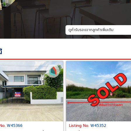
ดูคำรับรองจากลูกค้าเพิ่มเติม
้
 No.
Listing No.
W45366
W45352