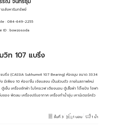
รณ จันทร์ชุม
กษาอสังหาริมทรัพย์
le :
084-649-2255
e ID :
bowzosoda
มวิท 107 แบริ่ง
07 แบริ่ง (CASSIA Sukhumvit 107 Bearing) ห้องมุม ขนาด 33.34
บัง มีเพียง 10 ห้อง/ชั้น เงียบสงบ เป็นส่วนตัว ภายในสภาพใหม่
ตู้เย็น เครื่องซักผ้า ไมโครเวฟ เตียงนอน ตู้เสื้อผ้า โต๊ะแป้ง โซฟา
ู้เก็บของ พัดลม เครื่องปรับอากาศ เครื่องทำน้ำอุ่น เคาน์เตอร์ครัว
ชั้นที่ 3
1 นอน
1 น้ำ