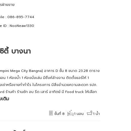
การฝ่ายขาย
le :
086-895-7744
e ID :
NooNeaw1330
ิตี้ บางนา
Lumpini Mega City Bangna) อาคาร D ชั้น 8 ขนาด 23.28 ตาราง
1 ห้องน้ำ 1 ห้องนั่งเล่น มีซิ้งค์ล้างจาน ติดตั้งแอร์ให้ 1
ล่อยเช่าหรือขายทำกำไร ในโครงการ มีสิ่งอำนวยความสะดวก รปภ.
ร้านค้า ร้านซัก อบ รีด เสาร์ อาทิตย์ มี Food truck ให้เลือก
มเติม
ชั้นที่ 8
1 นอน
1 น้ำ