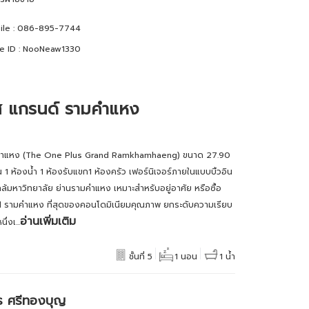
le :
086-895-7744
e ID :
NooNeaw1330
ส แกรนด์ รามคำแหง
มคำแหง (The One Plus Grand Ramkhamhaeng) ขนาด 27.90
 ห้องน้ำ 1 ห้องรับแขก ​1 ห้องครัว เฟอร์นิเจอร์ภายในแบบบิ้วอิน
ล้มหาวิทยาลัย ย่านรามคำแหง เหมาะสำหรับอยู่อาศัย หรือซื้อ
d รามคำแหง ที่สุดของคอนโดมิเนียมคุณภาพ ยกระดับความเรียบ
อ่านเพิ่มเติม
่งเ...
ชั้นที่ 5
1 นอน
1 น้ำ
ร ศรีทองบุญ