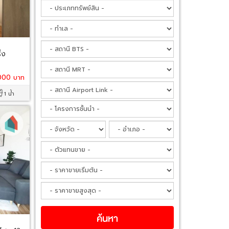
่ง
000 บาท
1 น้ำ