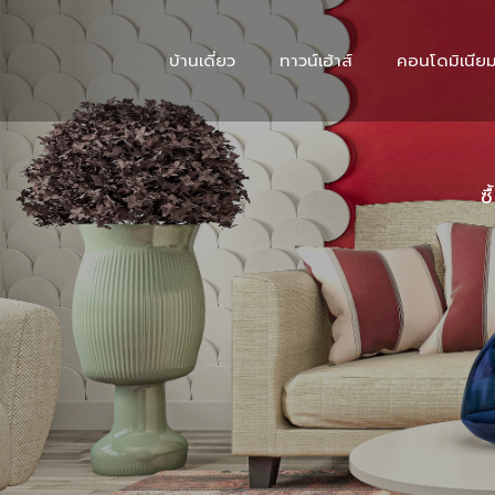
บ้านเดี่ยว
ทาวน์เฮ้าส์
คอนโดมิเนีย
ซ