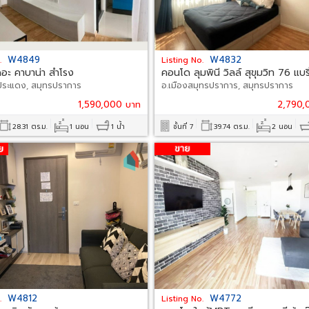
W4849
W4832
.
Listing No.
อะ คาบาน่า สำโรง
คอนโด ลุมพินี วิลล์ สุขุมวิท 76 แบริ
ประแดง, สมุทรปราการ
อ.เมืองสมุทรปราการ, สมุทรปราการ
1,590,000 บาท
2,790,
28.31 ตร.ม.
1 นอน
1 น้ำ
ชั้นที่ 7
39.74 ตร.ม.
2 นอน
W4812
W4772
.
Listing No.