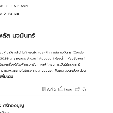
le :
093-635-6169
e ID :
Pai_pin
พลัส นวมินทร์
ู้เช่ามีรายได้ทันที คอนโด เดอะ คิทท์ พลัส นวมินทร์ (Condo
ย 30.88 ตารางเมตร จำนวน 1 ห้องนอน 1 ห้องน้ำ 1 ห้องรับแขก 1
ร์และเครื่องใช้ไฟฟ้าครบครัน ทางเข้าโครงการเป็นไม้กระดก มี
นวยความสะดวกภายในโครงการ ลานจอดรถ ฟิตเนส สวนหย่อม ส่วน
เพิ่มเติม
ชั้นที่ 2
1 นอน
1 น้ำ
ร ศรีทองบุญ
การฝ่ายขาย