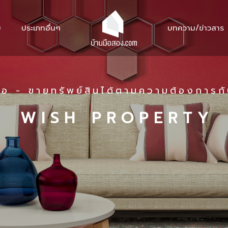
ม
ประเภทอื่นๆ
บทความ/ข่าวสาร
ื้อ - ขายทรัพย์สินได้ตามความต้องการก
W I S H P R O P E R T Y