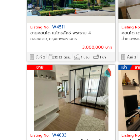
W4511
Listing No.
Listing No
ขายคอนโด เมโทรลักซ์ พระราม 4
คอนโด เด
คลองเตย, กรุงเทพมหานคร
อำเภอพระ
3,000,000 บาท
ชั้นที่ 2
32.82 ตร.ม.
1 นอน
1 น้ำ
ชั้นที่ 2
W4833
Listing No.
Listing No