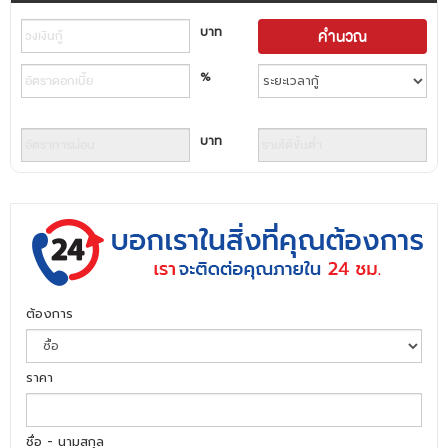
บาท
%
บาท
ต้องการ
ราคา
ชื่อ - นามสกุล