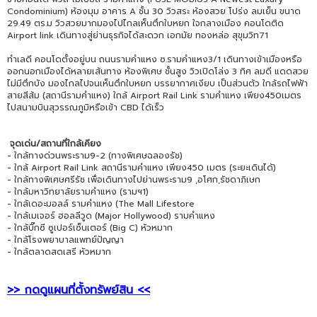
Condominium) ห้องมุม อาคาร A ชั้น 30 วิวสระ ห้องสวย โปร่ง ลมเย็น ขนาด
29.49 ตร.ม วิวสวยมากมองไปไกลเห็นตึกใบหยก ใจกลางเมือง คอนโดติด
Airport link เดินทางสู่ย่านธุรกิจได้สะดวก เอกมัย ทองหล่อ สุขุมวิท71
ทำเลดี คอนโดตั้งอยู่บน ถนนรามคำแหง ซ.รามคำแหง3/1 เดินทางเข้าเมืองหรือ
ออกนอกเมืองได้หลายเส้นทาง ห้องพิเศษ ชั้นสูง วิวเปิดโล่ง 3 ทิศ ลมดี แดดสวย
ไม่มีตึกบัง มองไกลไปจนเห็นตึกใบหยก บรรยากาศเงียบ เป็นส่วนตัว ใกล้รถไฟฟ้า
สายสีส้ม (สถานีรามคำแหง) ใกล้ Airport Rail Link รามคำแหง เพียง450เมตร
ไปสนามบินสุวรรณภูมิหรือเข้า CBD ได้เร็ว
จุดเด่น/สถานที่ใกล้เคียง
- ใกล้ทางด่วนพระราม9-2 (ทางพิเศษฉลองรัช)
- ใกล้ Airport Rail Link สถานีรามคำแหง เพียง450 เมตร (ระยะเดินได้)
- ใกล้ทางพิเศษศรีรัช เพื่อเดินทางไปย่านพระราม9 ,อโศก,รัชดาภิเษก
- ใกล้มหาวิทยาลัยรามคำแหง (รามฯ1)
- ใกล้เดอะมอลล์ รามคำแหง (The Mall Lifestore
- ใกล้เมเจอร์ ฮอลลีวูด (Major Hollywood) รามคำแหง
- ใกล้บิ๊กซี ซูเปอร์เซ็นเตอร์ (Big C) หัวหมาก
- ใกล้โรงพยาบาลแพทย์ปัญญา
- ใกล้ตลาดสดเสรี หัวหมาก
>> กดดูแผนที่ตั้งทรัพย์สิน <<