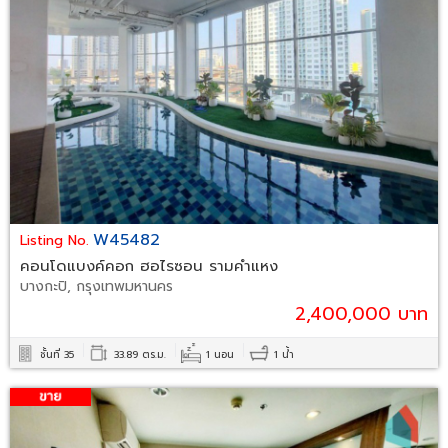
W45482
Listing No.
คอนโดแบงค์คอก ฮอไรซอน รามคำแหง
บางกะปิ, กรุงเทพมหานคร
2,400,000 บาท
ชั้นที่ 35
33.89 ตร.ม.
1 นอน
1 น้ำ