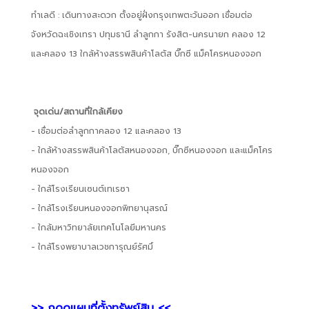
ทำเลดี : เดินทางสะดวก ตั้งอยู่ฝั่งกรุงเทพตะวันออก เชื่อมต่อ
จังหวัดฉะเชิงเทรา ปทุมธานี ลำลูกกา รังสิต-นครนายก คลอง 12
และคลอง 13 ใกล้ห้างสรรพสินค้าโลตัส บิ๊กซี แม็คโครหนองจอก
จุดเด่น/สถานที่ใกล้เคียง
- เชื่อมต่อลำลูกกาคลอง 12 และคลอง 13
- ใกล้ห้างสรรพสินค้าโลตัสหนองจอก, บิ๊กซีหนองจอก และแม็คโคร
หนองจอก
- ใกล้โรงเรียนเซนต์เทเรซา
- ใกล้โรงเรียนหนองจอกพิทยานุสรณ์
- ใกล้มหาวิทยาลัยเทคโนโลยีมหานคร
- ใกล้โรงพยาบาลเวชการุณย์รัศมิ์
>> กดดูแผนที่ตั้งทรัพย์สิน <<