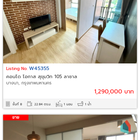
W45355
Listing No.
คอนโด โอกาส สุขุมวิท 105 ลาซาล
บางนา, กรุงเทพมหานคร
1,290,000 บาท
ชั้นที่ 8
22.84 ตร.ม.
1 นอน
1 น้ำ