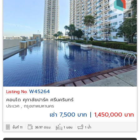
W45264
Listing No.
คอนโด ศุภาลัยปาร์ค ศรีนครินทร์
ประเวศ , กรุงเทพมหานคร
เช่า 7,500 บาท
|
1,450,000 บาท
ชั้นที่ 11
36.97 ตร.ม.
1 นอน
1 น้ำ