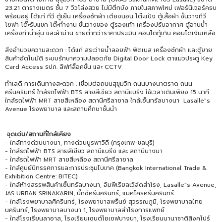
23.21 ตารางเมตร ชั้น 7 วิวโล่งสวย ไม่มีตึกบัง ภายในสภาพใหม่ เฟอร์นิเจอร์ครบ
พร้อมอยู่ ได้แก่ ทีวี ตู้เย็น เครื่องซักผ้า เตียงนอน โต๊ะแป้ง ตู้เสื้อผ้า ชั้นวางทีวี
โซฟา โต๊ะรับแขก โต๊ะทำงาน ชั้นวางของ ตู้รองเท้า เครื่องปรับอากาศ ตู้อาบน้ำ
เครื่องทำน้ำอุ่น และผ้าม่าน ขายต่ำกว่าราคาประเมิน คอนโดกู้เกิน คอนโดเงินเหลือ
สิ่งอำนวยความสะดวก : ได้แก่ สระว่ายน้ำลอยฟ้า ฟิตเนส เครื่องซักผ้า และตู้ขาย
สินค้าอัตโนมัติ ระบบรักษาความปลอดภัย Digital Door Lock ตาแมวประตู Key
Card Access รปภ. ลิฟท์ล็อคชั้น และ CCTV
ทำเลดี การเดินทางสะดวก : เชื่อมต่อถนนสุขุมวิท ถนนบางนาตราด ถนน
ศรีนครินทร์ ใกล้รถไฟฟ้า BTS สายสีเขียว สถานีแบริ่ง ใช้เวลาเดินเพียง 15 นาที
ใกล้รถไฟฟ้า MRT สายสีเหลือง สถานีศรีลาซาล ใกล้เซ็นทรัลบางนา Lasalle"s
Avenue โรงพยาบาล และสถานศึกษาชั้นนำ
จุดเด่น/สถานที่ใกล้เคียง
- ใกล้ทางด่วนบางนา, ทางด่วนบูรพาวิถี (กรุงเทพ-ชลบุรี)
- ใกล้รถไฟฟ้า BTS สายสีเขียว สถานีแบริ่ง และ สถานีบางนา
- ใกล้รถไฟฟ้า MRT สายสีเหลือง สถานีศรีลาซาล
- ใกล้ศูนย์นิทรรศการและการประชุมไบเทค (Bangkok International Trade &
Exhibition Centre: BITEC)
- ใกล้ห้างสรรพสินค้าเซ็นทรัลบางนา, อิมพีเรียลเวิล์ดสำโรง, Lasalle"s Avenue,
JAS URBAN SRINAKARIN, บิ๊กซีศรีนครินทร์, แมคโครศรีนครินทร์
- ใกล้โรงพยาบาลศิครินทร์, โรงพยาบาลพริ้นซ์ สุวรรณภูมิ, โรงพยาบาลไทย
นครินทร์, โรงพยาบาลบางนา 1, โรงพยาบาลสำโรงการแพทย์
- ใกล้โรงเรียนลาซาล, โรงเรียนเซนต์โยเซฟบางนา, โรงเรียนนานาชาติสิงคโปร์